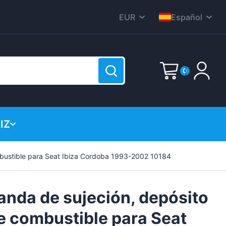
EUR
Español
CZK
English
DKK
Nederlands
0
HUF
Deutsch
PLN
Polski
Correo electrónico
GBP
Čeština
IZ
RON
Dansk
SEK
Contraseña
(?)
Italiana
mbustible para Seat Ibiza Cordoba 1993-2002 10184
está vacía!
USD
Français
Română
anda de sujeción, depósito
Svenska
e combustible para Seat
Suomen
Regístrate ahora