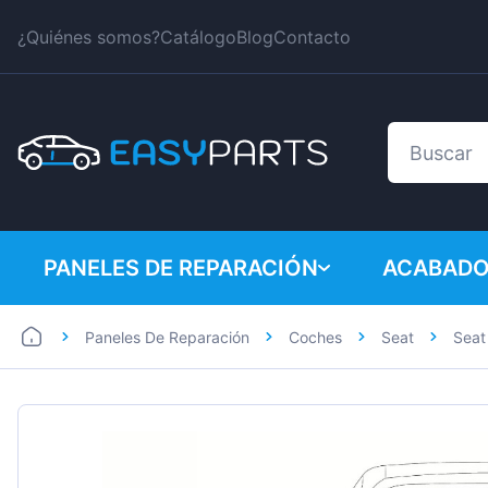
¿Quiénes somos?
Catálogo
Blog
Contacto
PANELES DE REPARACIÓN
ACABADO
Paneles De Reparación
Coches
Seat
Seat
Coches
BMW
Furgonetas
Citroen
Dacia
Fiat