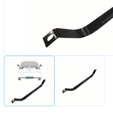
Peugeot
Renault
Seat
Skoda
Suzuki
Tesla
Toyota
Volkswa