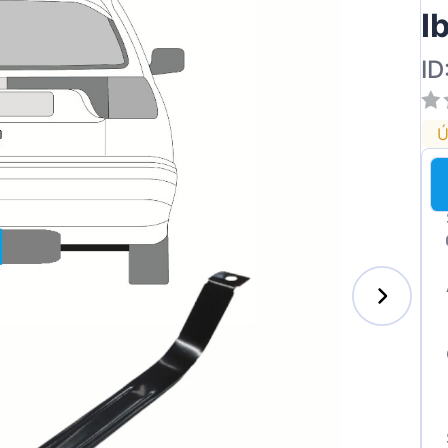
I
ID
Ú
s-Benz
xhall