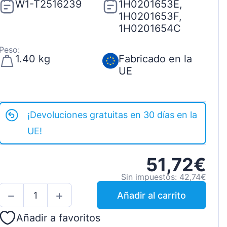
W1-T2516239
1H0201653E,
1H0201653F,
1H0201654C
Peso:
1.40 kg
Fabricado en la
UE
¡Devoluciones gratuitas en 30 días en la
UE!
51,72€
Sin impuestos: 42,74€
Añadir al carrito
Añadir a favoritos