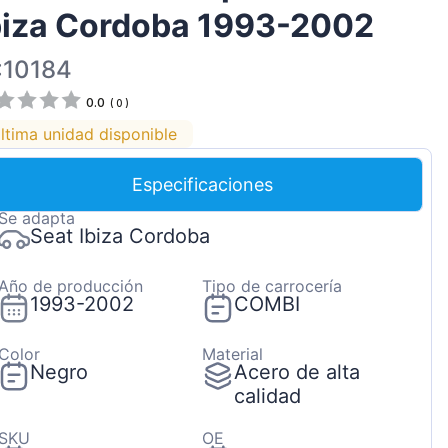
biza Cordoba 1993-2002
Magyar
Lietuvių
:10184
Hrvatski
0.0
(
0
)
Português
ltima unidad disponible
Slovenian
Especificaciones
Latvian
Se adapta
Slovenčina
Seat Ibiza Cordoba
Año de producción
Tipo de carrocería
1993-2002
COMBI
Color
Material
Negro
Acero de alta
calidad
SKU
OE