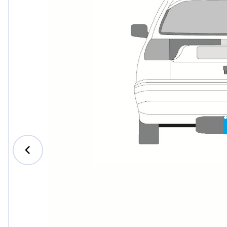
Ford
Honda
Hyundai
Iveco
Jeep
Kia
MAN
Mazda
Mercede
Nissan
Opel Vau