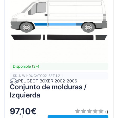
Disponible (3+)
SKU: W1-DUCATO02_SET_L2_L
PEUGEOT BOXER 2002-2006
Conjunto de molduras /
Izquierda
97,10€
()