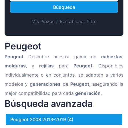
Magyar
Búsqueda
Lietuvių
Hrvatski
Mis Piezas
/
Restablecer filtro
Português
Slovenian
Peugeot
Latvian
Peugeot
Descubre nuestra gama de
cubiertas
,
Slovenčina
molduras
, y
rejillas
para
Peugeot
. Disponibles
individualmente o en conjuntos, se adaptan a varios
modelos y
generaciones
de
Peugeot
, asegurando la
mejor compatibilidad para cada
generación
.
Búsqueda avanzada
Peugeot 2008 2013-2019 (4)