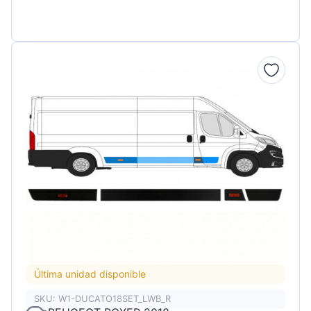
Última unidad disponible
SKU: W1-DUCATO18SET_LWB_R