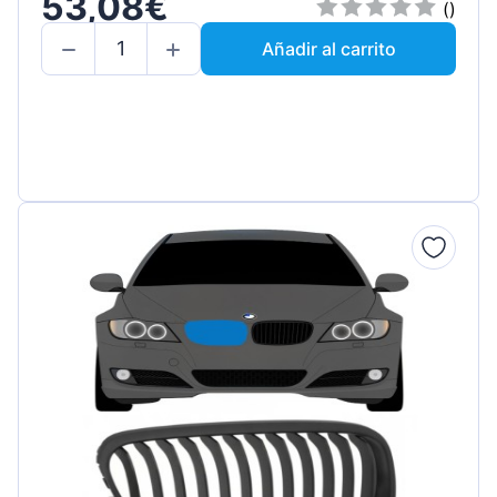
53,08€
()
Añadir al carrito