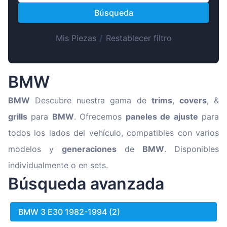
Magyar
Búsqueda
Lietuvių
Hrvatski
Mis Piezas
/
Restablecer filtro
Português
Slovenian
BMW
Latvian
BMW
Descubre nuestra gama de
trims
,
covers
, &
Slovenčina
grills
para
BMW
. Ofrecemos
paneles de ajuste
para
todos los lados del vehículo, compatibles con varios
modelos y
generaciones
de
BMW
. Disponibles
individualmente o en sets.
Búsqueda avanzada
BMW 3 E30 1982-1994 (2)