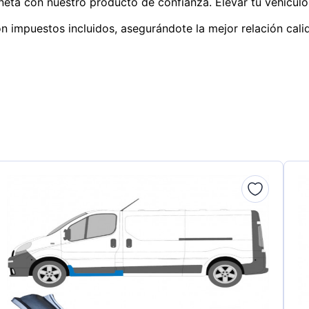
oneta con nuestro producto de confianza. Elevar tu vehículo
n impuestos incluidos, asegurándote la mejor relación cali