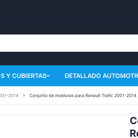
S Y CUBIERTAS
DETALLADO AUTOMOTR
2001-2014
Conjunto de molduras para Renault Trafic 2001-2014
¡Su cesta 
Productos químicos
Sistema de pulido
C
Accesorios
R