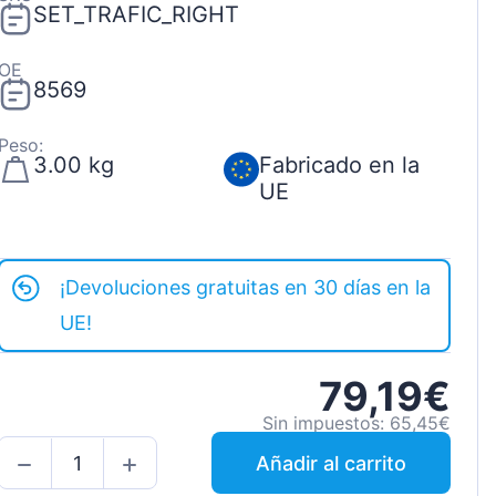
SET_TRAFIC_RIGHT
OE
8569
Peso:
3.00 kg
Fabricado en la
UE
¡Devoluciones gratuitas en 30 días en la
UE!
79,19€
Sin impuestos: 65,45€
Añadir al carrito