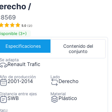
erecho /
Magyar
Lietuvių
:8569
Hrvatski
5.0
(
2
)
Português
isponible (3+)
Slovenian
Especificaciones
Contenido del
Latvian
conjunto
Slovenčina
Se adapta
Renault Trafic
Año de producción
Lado
2001-2014
Derecho
Distancia entre ejes
Material
SWB
Plástico
SKU