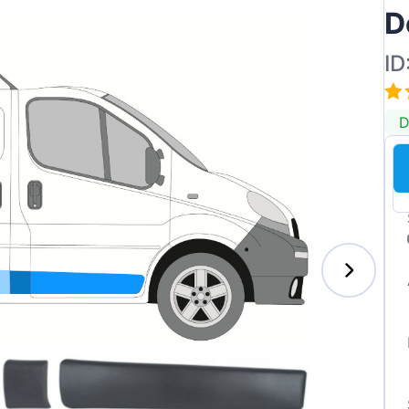
D
ID
D
s-Benz
xhall