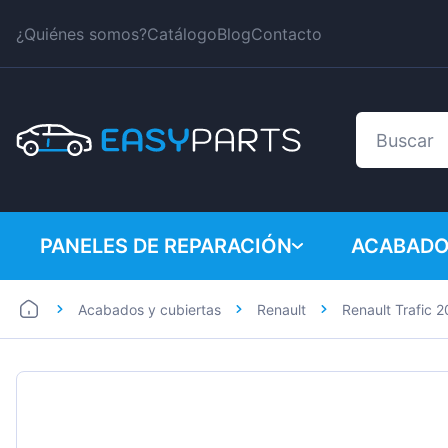
¿Quiénes somos?
Catálogo
Blog
Contacto
PANELES DE REPARACIÓN
ACABADO
Acabados y cubiertas
Renault
Renault Trafic 
Coches
BMW
Furgonetas
Citroen
Dacia
Fiat