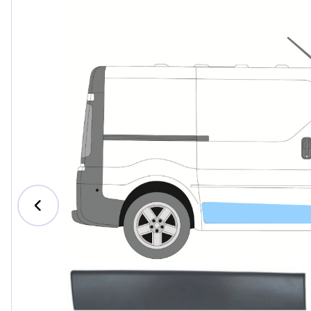
Ford
Honda
Hyundai
Iveco
Jeep
Kia
MAN
Mazda
Mercede
Nissan
Opel Vau