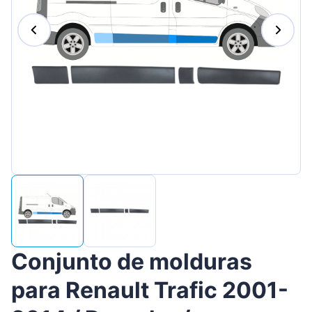
Magyar
Lietuvių
Hrvatski
Português
Slovenian
Latvian
Slovenčina
Conjunto de molduras
para Renault Trafic 2001-