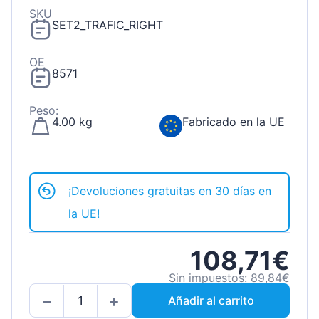
SKU
SET2_TRAFIC_RIGHT
OE
8571
Peso:
4.00 kg
Fabricado en la UE
¡Devoluciones gratuitas en 30 días en
la UE!
108,71€
Sin impuestos: 89,84€
Añadir al carrito