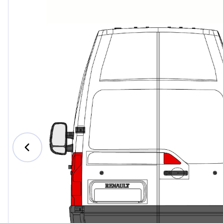
Ford
Honda
Hyundai
Iveco
Jeep
Kia
MAN
Mazda
Mercede
Nissan
Opel Vau