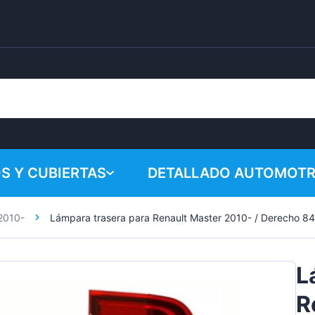
S Y CUBIERTAS
DETALLADO AUTOMOTR
2010-
Lámpara trasera para Renault Master 2010- / Derecho 8
¡Su cesta 
Productos químicos
Sistema de pulido
L
Accesorios
R