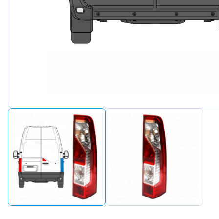
Peugeot
Renault
Seat
Skoda
Suzuki
Tesla
Toyota
Volkswa