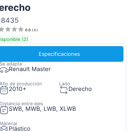
erecho
Magyar
Lietuvių
:8435
Hrvatski
0.0
(
0
)
Português
isponible (2)
Slovenian
Especificaciones
Latvian
Se adapta
Slovenčina
Renault Master
Año de producción
Lado
2010+
Derecho
Distancia entre ejes
SWB, MWB, LWB, XLWB
Material
Plástico