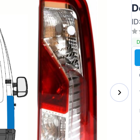
D
ID
D
s-Benz
xhall