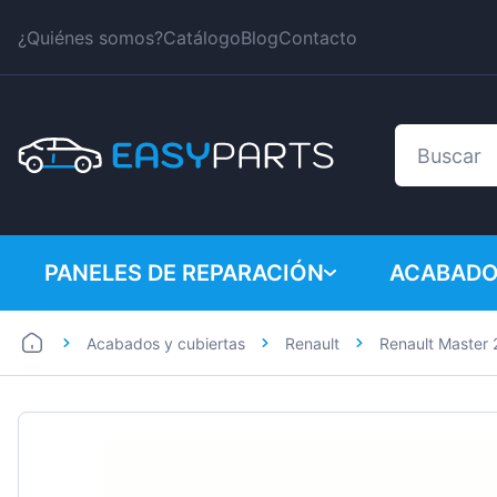
¿Quiénes somos?
Catálogo
Blog
Contacto
PANELES DE REPARACIÓN
ACABADO
Acabados y cubiertas
Renault
Renault Master 
Coches
BMW
Furgonetas
Citroen
Dacia
Fiat