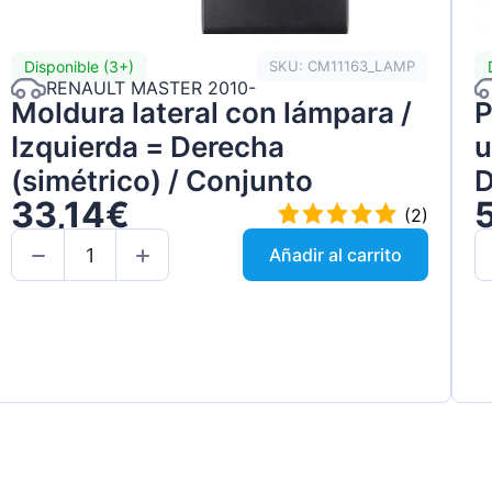
Disponible (3+)
SKU: CM11163_LAMP
RENAULT MASTER 2010-
Moldura lateral con lámpara /
P
Izquierda = Derecha
u
(simétrico) / Conjunto
D
33,14€
(2)
Añadir al carrito