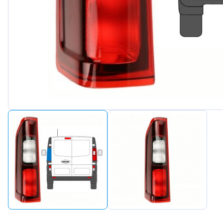
Peugeot
Renault
Seat
Skoda
Suzuki
Tesla
Toyota
Volkswa