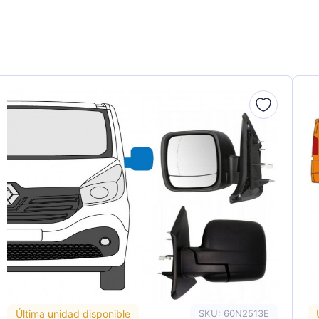
Última unidad disponible
SKU: 60N2513E