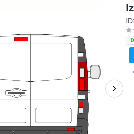
I
ID
D
s-Benz
xhall