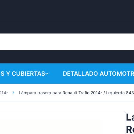
S Y CUBIERTAS
DETALLADO AUTOMOTR
014-
Lámpara trasera para Renault Trafic 2014- / Izquierda 84
¡Su cesta 
Productos químicos
Sistema de pulido
L
Accesorios
R