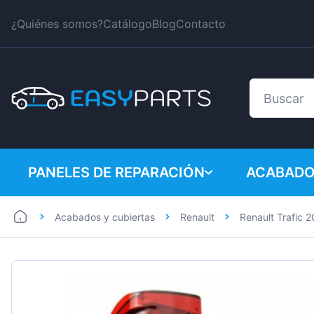
¿Quiénes somos?
Catálogo
Blog
Contacto
PANELES DE REPARACIÓN
ACABADO
Acabados y cubiertas
Renault
Renault Trafic 2
Coches
BMW
Furgonetas
Citroen
Dacia
Fiat