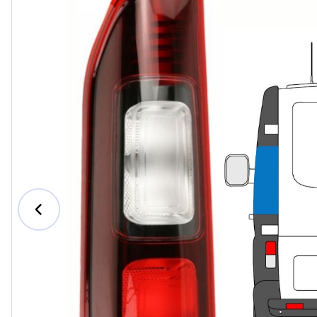
Ford
Honda
Hyundai
Iveco
Jeep
Kia
MAN
Mazda
Mercede
Nissan
Opel Vau