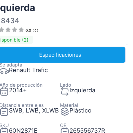
zquierda
Magyar
Lietuvių
:8434
Hrvatski
0.0
(
0
)
Português
isponible (2)
Slovenian
Especificaciones
Latvian
Se adapta
Slovenčina
Renault Trafic
Año de producción
Lado
2014+
Izquierda
Distancia entre ejes
Material
SWB, LWB, XLWB
Plástico
SKU
OE
60N2871E
265556737R