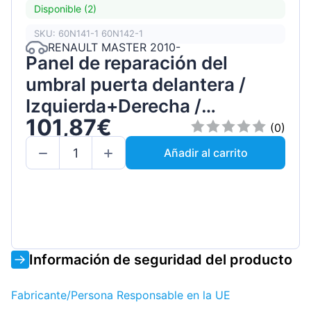
Disponible (2)
SKU: 60N141-1 60N142-1
RENAULT MASTER 2010-
Panel de reparación del
umbral puerta delantera /
Izquierda+Derecha /
101,87€
Conjunto
(0)
Añadir al carrito
Información de seguridad del producto
Fabricante/Persona Responsable en la UE