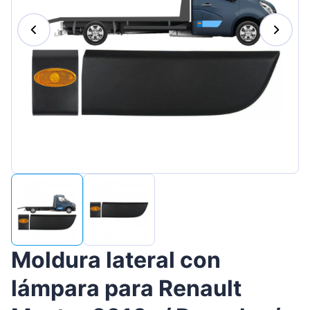
Magyar
Lietuvių
Hrvatski
Português
Slovenian
Latvian
Slovenčina
Moldura lateral con
lámpara para Renault