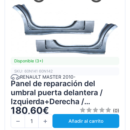
Disponible (3+)
SKU: 60N141 60N142
RENAULT MASTER 2010-
Panel de reparación del
umbral puerta delantera /
Izquierda+Derecha /
180,60€
Conjunto
(0)
Añadir al carrito