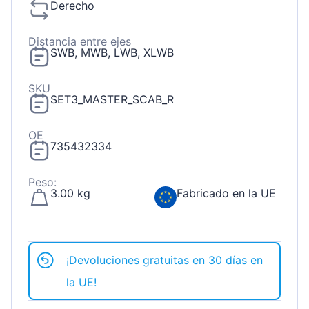
Derecho
Distancia entre ejes
SWB, MWB, LWB, XLWB
SKU
SET3_MASTER_SCAB_R
OE
735432334
Peso:
3.00 kg
Fabricado en la UE
¡Devoluciones gratuitas en 30 días en
la UE!