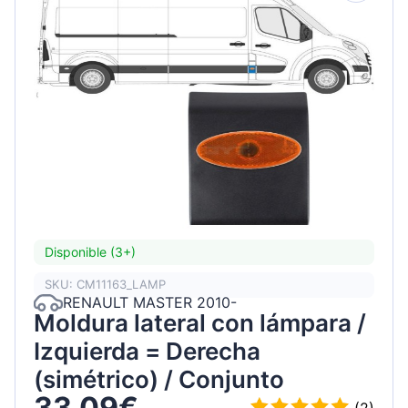
Disponible (3+)
SKU: CM11163_LAMP
RENAULT MASTER 2010-
Moldura lateral con lámpara /
Izquierda = Derecha
(simétrico) / Conjunto
33,09€