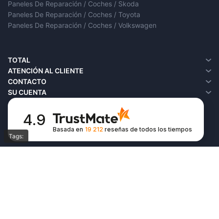
Paneles De Reparación / Coches / Skoda
Paneles De Reparación / Coches / Toyota
Paneles De Reparación / Coches / Volkswagen
TOTAL
¿Quiénes somos?
ATENCIÓN AL CLIENTE
Entrega
Contacto
CONTACTO
Política de privacidad
Devoluciones
SU CUENTA
Términos y condiciones
SiteMap
Su cuenta
FAQ
Historial de pedidos
4.9
Favoritos
Basada en
19 212
reseñas
de todos los tiempos
Boletín de noticias
Tags:
© Copyright 2026,