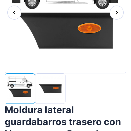
Magyar
Lietuvių
Hrvatski
Português
Slovenian
Latvian
Slovenčina
Moldura lateral
guardabarros trasero con