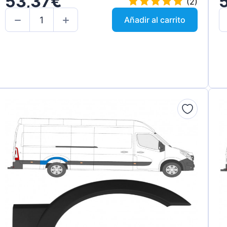
53,37€
(2)
Añadir al carrito