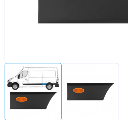
Peugeot
Renault
Seat
Skoda
Suzuki
Tesla
Toyota
Volkswa