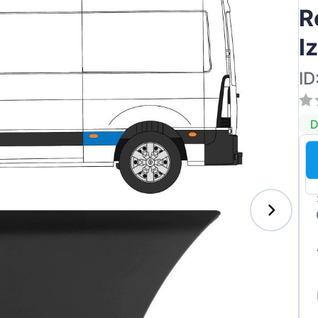
R
I
ID
D
s-Benz
xhall