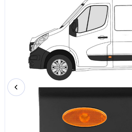
Ford
Honda
Hyundai
Iveco
Jeep
Kia
MAN
Mazda
Mercede
Nissan
Opel Vau