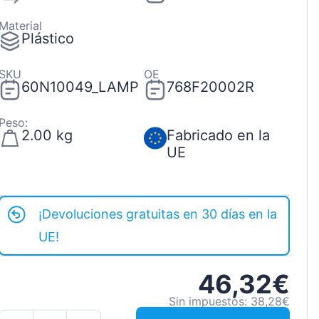
Material
Plástico
SKU
OE
60N10049_LAMP
768F20002R
Peso:
2.00 kg
Fabricado en la
UE
¡Devoluciones gratuitas en 30 días en la
UE!
46,32€
Sin impuestos: 38,28€