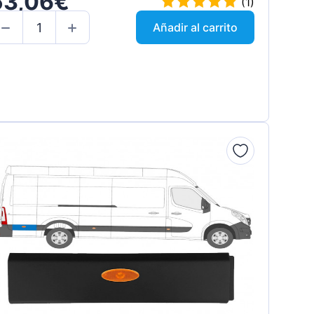
53,06€
(1)
Añadir al carrito