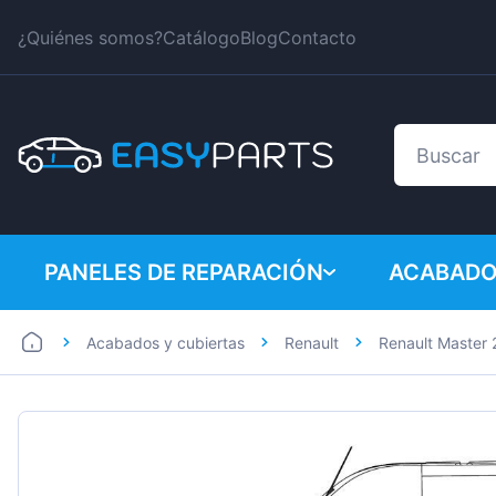
¿Quiénes somos?
Catálogo
Blog
Contacto
PANELES DE REPARACIÓN
ACABADO
Acabados y cubiertas
Renault
Renault Master 
Coches
BMW
Furgonetas
Citroen
Dacia
Fiat