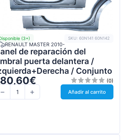
Disponible (3+)
SKU: 60N141 60N142
RENAULT MASTER 2010-
anel de reparación del
mbral puerta delantera /
zquierda+Derecha / Conjunto
180,60€
(0)
Añadir al carrito