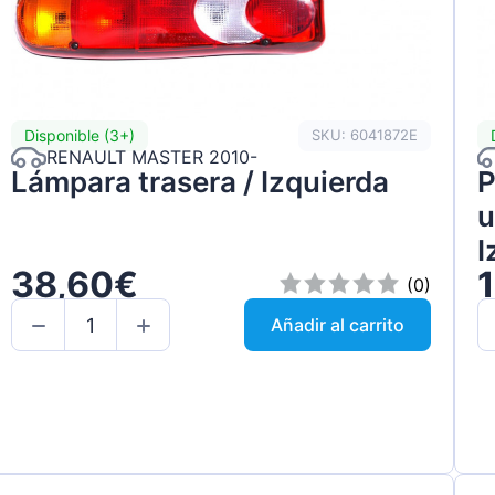
Disponible (3+)
SKU: 6041872E
RENAULT MASTER 2010-
Lámpara trasera / Izquierda
P
u
I
38,60€
(0)
Añadir al carrito