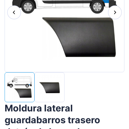
Magyar
Lietuvių
Hrvatski
Português
Slovenian
Latvian
Slovenčina
Moldura lateral
guardabarros trasero