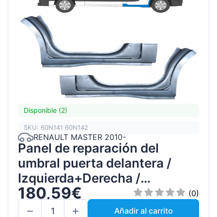
Disponible (2)
SKU: 60N141 60N142
RENAULT MASTER 2010-
Panel de reparación del
umbral puerta delantera /
Izquierda+Derecha /
180,59€
Conjunto
(0)
Añadir al carrito