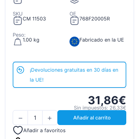
SKU
OE
CM 11503
768F20005R
Peso:
1.00 kg
Fabricado en la UE
¡Devoluciones gratuitas en 30 días en
la UE!
31,86€
Sin impuestos: 26,33€
Añadir al carrito
Añadir a favoritos