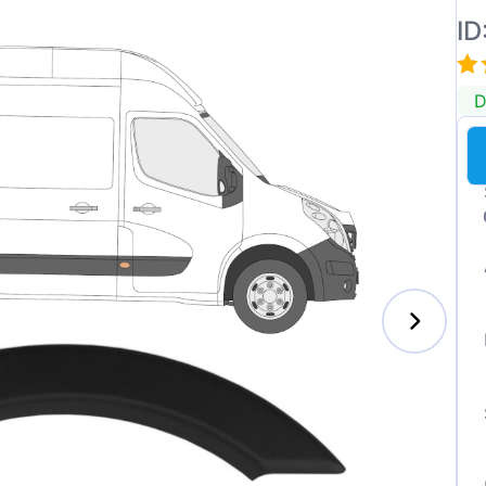
ID
D
s-Benz
xhall