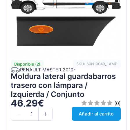
Disponible (2)
SKU: 60N10049_LAMP
RENAULT MASTER 2010-
Moldura lateral guardabarros
trasero con lámpara /
Izquierda / Conjunto
46,29€
(0)
Añadir al carrito