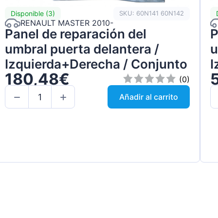
Disponible (3)
SKU: 60N141 60N142
RENAULT MASTER 2010-
Panel de reparación del
P
umbral puerta delantera /
u
Izquierda+Derecha / Conjunto
I
180,48€
(0)
Añadir al carrito