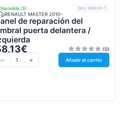
Disponible (3)
SKU: 60N141-1
RENAULT MASTER 2010-
anel de reparación del
mbral puerta delantera /
zquierda
58,13€
(0)
Añadir al carrito