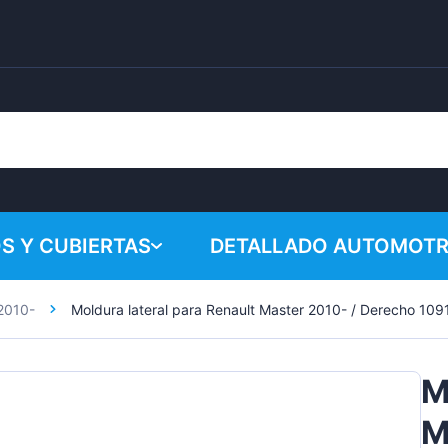
S Y CUBIERTAS
DETALLADO AUTOMOTR
2010-
Moldura lateral para Renault Master 2010- / Derecho 109
¡Su cesta 
Productos químicos
Sistema de pulido
M
Accesorios
M