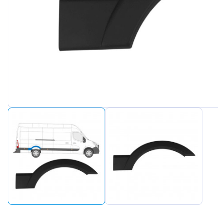
Peugeot
Renault
Seat
Skoda
Suzuki
Tesla
Toyota
Volkswa