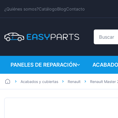
¿Quiénes somos?
Catálogo
Blog
Contacto
PANELES DE REPARACIÓN
ACABADO
Acabados y cubiertas
Renault
Renault Master 
Coches
BMW
Furgonetas
Citroen
Dacia
Fiat