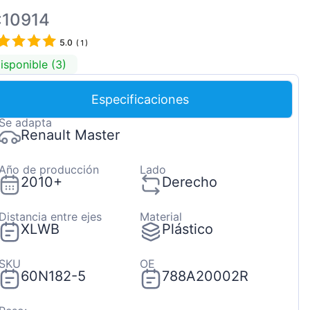
Magyar
:10914
Lietuvių
5.0
(
1
)
Hrvatski
isponible (3)
Português
Especificaciones
Slovenian
Se adapta
Latvian
Renault Master
Slovenčina
Año de producción
Lado
2010+
Derecho
Distancia entre ejes
Material
XLWB
Plástico
SKU
OE
60N182-5
788A20002R