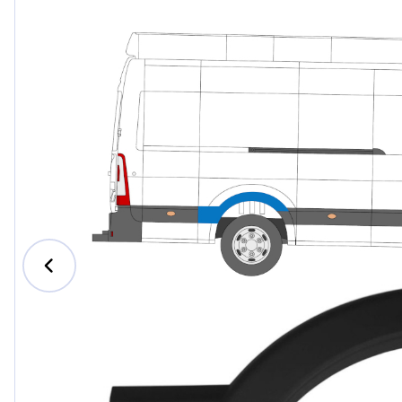
Ford
Honda
Hyundai
Iveco
Jeep
Kia
MAN
Mazda
Mercede
Nissan
Opel Vau