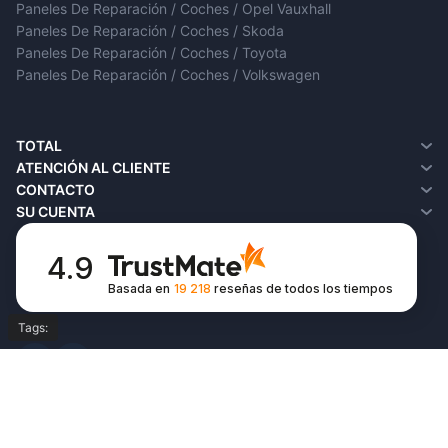
Paneles De Reparación / Coches / Opel Vauxhall
Paneles De Reparación / Coches / Skoda
Paneles De Reparación / Coches / Toyota
Paneles De Reparación / Coches / Volkswagen
TOTAL
¿Quiénes somos?
ATENCIÓN AL CLIENTE
Entrega
Contacto
CONTACTO
Política de privacidad
Devoluciones
SU CUENTA
Términos y condiciones
SiteMap
Su cuenta
FAQ
Historial de pedidos
4.9
Favoritos
Basada en
19 218
reseñas
de todos los tiempos
Boletín de noticias
Tags: