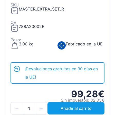
SKU
MASTER_EXTRA_SET_R
OE
788A20002R
Peso:
3.00 kg
Fabricado en la UE
¡Devoluciones gratuitas en 30 días en
la UE!
99,28€
Sin impuestos: 82,05€
Añadir al carrito