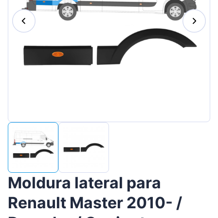
Magyar
Lietuvių
Hrvatski
Português
Slovenian
Latvian
Slovenčina
Moldura lateral para
Renault Master 2010- /