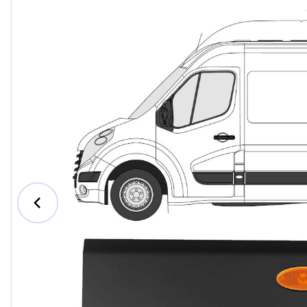
Ford
Honda
Hyundai
Iveco
Jeep
Kia
MAN
Mazda
Mercede
Nissan
Opel Vau