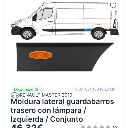
Disponible (2)
SKU: 60N10049_LAMP
RENAULT MASTER 2010-
Moldura lateral guardabarros
trasero con lámpara /
Izquierda / Conjunto
46,32€