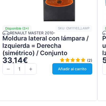
Disponible (3+)
SKU: CM11163_LAMP
RENAULT MASTER 2010-
Moldura lateral con lámpara /
P
Izquierda = Derecha
u
(simétrico) / Conjunto
I
33,14€
(2)
Añadir al carrito