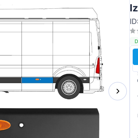
I
ID
D
s-Benz
xhall