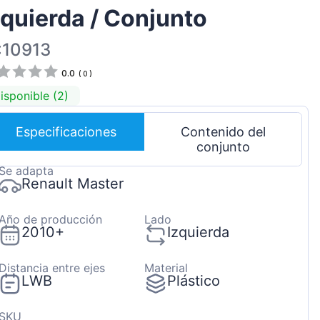
zquierda / Conjunto
Magyar
Lietuvių
:10913
Hrvatski
0.0
(
0
)
Português
isponible (2)
Slovenian
Especificaciones
Contenido del
Latvian
conjunto
Slovenčina
Se adapta
Renault Master
Año de producción
Lado
2010+
Izquierda
Distancia entre ejes
Material
LWB
Plástico
SKU