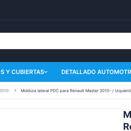
S Y CUBIERTAS
DETALLADO AUTOMOTR
2010-
Moldura lateral PDC para Renault Master 2010- / Izquier
¡Su cesta 
Productos químicos
Sistema de pulido
M
Accesorios
R