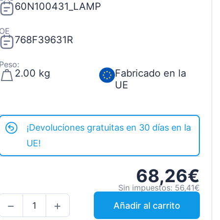
60N100431_LAMP
OE
768F39631R
Peso:
2.00 kg
Fabricado en la
UE
¡Devoluciones gratuitas en 30 días en la
UE!
68,26€
Sin impuestos: 56,41€
Añadir al carrito