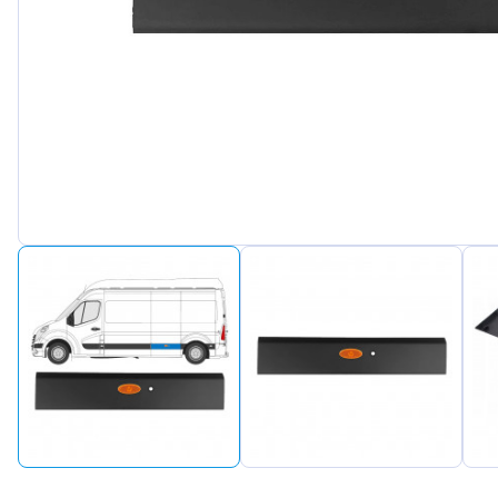
Peugeot
Renault
Seat
Skoda
Suzuki
Tesla
Toyota
Volkswa