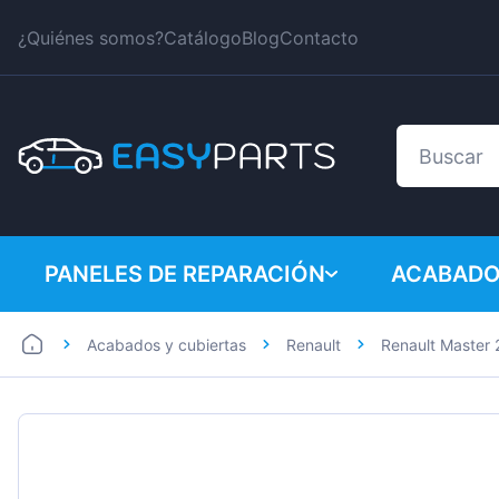
¿Quiénes somos?
Catálogo
Blog
Contacto
PANELES DE REPARACIÓN
ACABADO
Acabados y cubiertas
Renault
Renault Master 
Coches
BMW
Furgonetas
Citroen
Dacia
Fiat