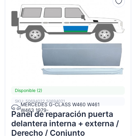
Disponible (2)
SKU: 50694022 50694021
MERCEDES G-CLASS W460 W461
W463 1979-
Panel de reparación puerta
delantera interna + externa /
Derecho / Conjunto