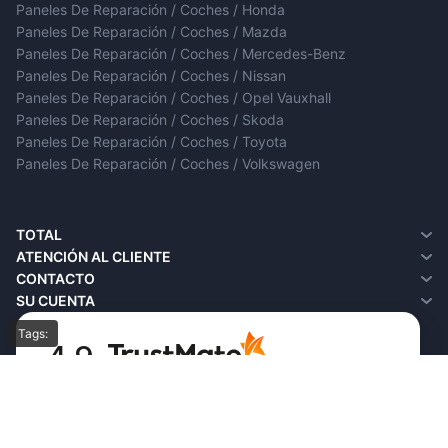
Paneles De Reparación / Coches / Honda
Paneles De Reparación / Coches / Mazda
Paneles De Reparación / Coches / Mercedes-Benz
Paneles De Reparación / Coches / Nissan
Paneles De Reparación / Coches / Opel Vauxhall
Paneles De Reparación / Coches / Skoda
Paneles De Reparación / Coches / Toyota
Paneles De Reparación / Coches / Volkswagen
TOTAL
¿Quiénes somos?
ATENCIÓN AL CLIENTE
Entrega
Contacto
CONTACTO
Política de privacidad
Devoluciones
SU CUENTA
Términos y condiciones
SiteMap
Su cuenta
Tags:
FAQ
Historial de pedidos
4.9
Favoritos
Basada en
19 222
reseñas
de todos los tiempos
Boletín de noticias