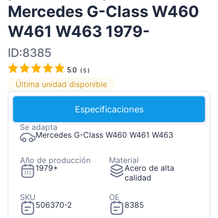
Mercedes G-Class W460
W461 W463 1979-
ID:8385
5.0
(
5
)
Última unidad disponible
Especificaciones
Se adapta
Mercedes G-Class W460 W461 W463
Año de producción
Material
1979+
Acero de alta
calidad
SKU
OE
506370-2
8385