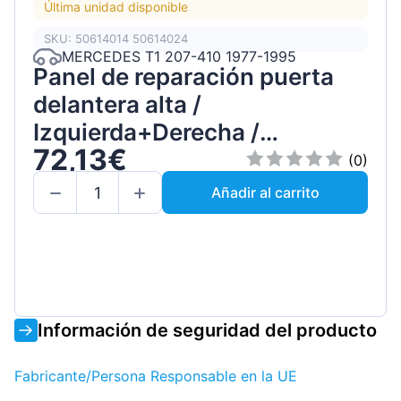
Última unidad disponible
SKU: 50614014 50614024
MERCEDES T1 207-410 1977-1995
Panel de reparación puerta
delantera alta /
Izquierda+Derecha /
72,13€
Conjunto
(0)
Añadir al carrito
Información de seguridad del producto
Fabricante/Persona Responsable en la UE