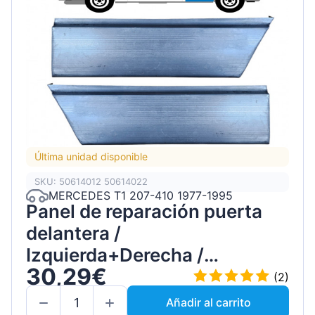
Última unidad disponible
SKU: 50614012 50614022
MERCEDES T1 207-410 1977-1995
Panel de reparación puerta
delantera /
Izquierda+Derecha /
30,29€
Conjunto
(2)
Añadir al carrito