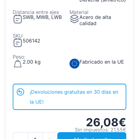
Distancia entre ejes
Material
SWB, MWB, LWB
Acero de alta
calidad
SKU
506142
Peso:
2.00 kg
Fabricado en la UE
¡Devoluciones gratuitas en 30 días en
la UE!
26,08€
Sin impuestos: 21,55€