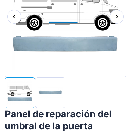
Magyar
Lietuvių
Hrvatski
Português
Slovenian
Latvian
Slovenčina
Panel de reparación del
umbral de la puerta