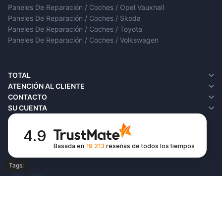
Paneles De Reparación / Coches / Opel Vauxhall
Paneles De Reparación / Coches / Skoda
Paneles De Reparación / Coches / Toyota
Paneles De Reparación / Coches / Volkswagen
TOTAL
¿Quiénes somos?
ATENCIÓN AL CLIENTE
Entrega
Contacto
CONTACTO
Política de privacidad
Devoluciones
SU CUENTA
Términos y condiciones
SiteMap
Su cuenta
FAQ
Historial de pedidos
4.9
Favoritos
Basada en
19 213
reseñas
de todos los tiempos
Boletín de noticias
Tags: