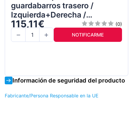
guardabarros trasero /
Izquierda+Derecha /
115,11€
Conjunto
(0)
NOTIFICARME
Información de seguridad del producto
Fabricante/Persona Responsable en la UE