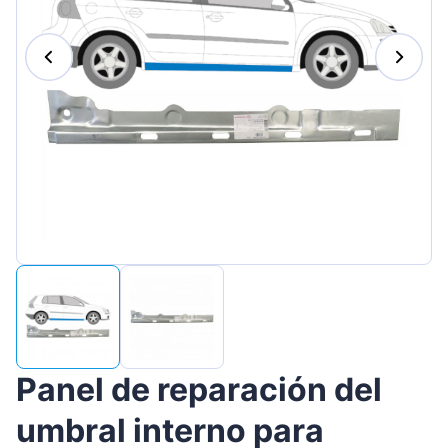
Magyar
Lietuvių
Hrvatski
Português
Slovenian
Latvian
Slovenčina
Panel de reparación del
umbral interno para