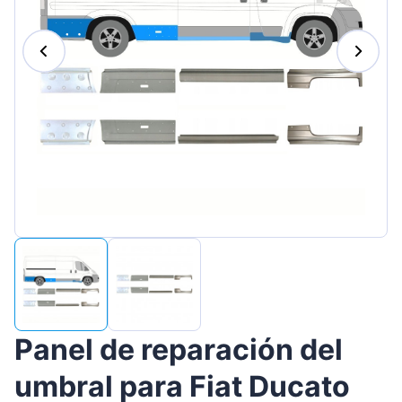
Magyar
Lietuvių
Hrvatski
Português
Slovenian
Latvian
Slovenčina
Panel de reparación del
umbral para Fiat Ducato