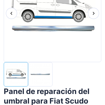
Magyar
Lietuvių
Hrvatski
Português
Slovenian
Latvian
Slovenčina
Panel de reparación del
umbral para Fiat Scudo