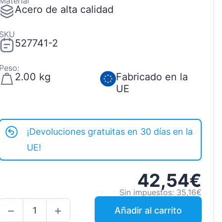
Material
Acero de alta calidad
SKU
527741-2
Peso:
2.00 kg
Fabricado en la
UE
¡Devoluciones gratuitas en 30 días en la
UE!
42,54€
Sin impuestos: 35,16€
Añadir al carrito