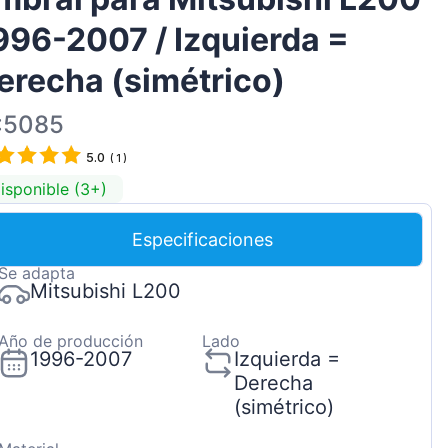
Magyar
996-2007 / Izquierda =
Lietuvių
erecha (simétrico)
Hrvatski
Português
:5085
Slovenian
5.0
(
1
)
Latvian
isponible (3+)
Slovenčina
Especificaciones
Se adapta
Mitsubishi L200
Año de producción
Lado
1996-2007
Izquierda =
Derecha
(simétrico)