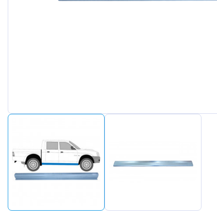
Peugeot
Renault
Seat
Skoda
Suzuki
Tesla
Toyota
Volkswa