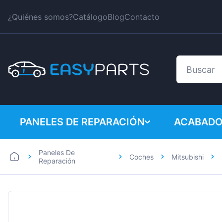
¿Quiénes somos?
Catálogo
Blog
Contacto
PANELES DE REPARACIÓN
ACABADO
Paneles De
Coches
Mitsubishi
Coches
BMW
Reparación
Furgonetas
Citroen
Dacia
Fiat