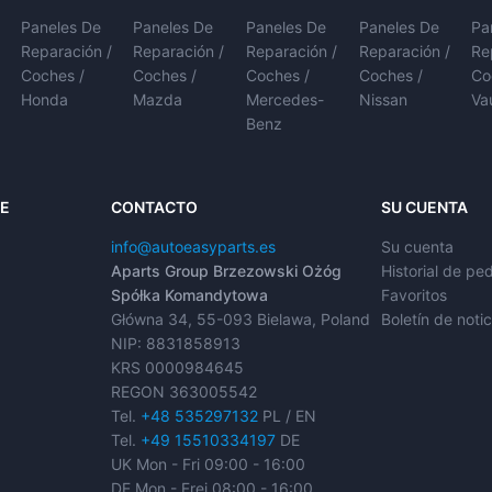
Paneles De
Paneles De
Paneles De
Paneles De
Pa
Reparación /
Reparación /
Reparación /
Reparación /
Re
Coches /
Coches /
Coches /
Coches /
Co
Honda
Mazda
Mercedes-
Nissan
Va
Benz
TE
CONTACTO
SU CUENTA
info@autoeasyparts.es
Su cuenta
Aparts Group Brzezowski Ożóg
Historial de pe
Spółka Komandytowa
Favoritos
Główna 34, 55-093 Bielawa, Poland
Boletín de notic
NIP: 8831858913
KRS 0000984645
REGON 363005542
Tel.
+48 535297132
PL / EN
Tel.
+49 15510334197
DE
UK Mon - Fri 09:00 - 16:00
DE Mon - Frei 08:00 - 16:00