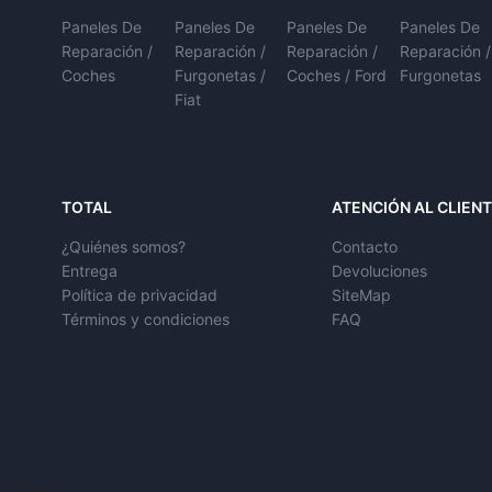
Paneles De
Paneles De
Paneles De
Paneles De
Reparación /
Reparación /
Reparación /
Reparación /
Coches
Furgonetas /
Coches / Ford
Furgonetas
Fiat
TOTAL
ATENCIÓN AL CLIEN
¿Quiénes somos?
Contacto
Entrega
Devoluciones
Política de privacidad
SiteMap
Términos y condiciones
FAQ