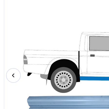
Ford
Honda
Hyundai
Iveco
Jeep
Kia
MAN
Mazda
Mercede
Nissan
Opel Vau