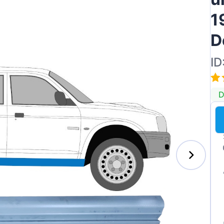
1
D
ID
D
s-Benz
xhall