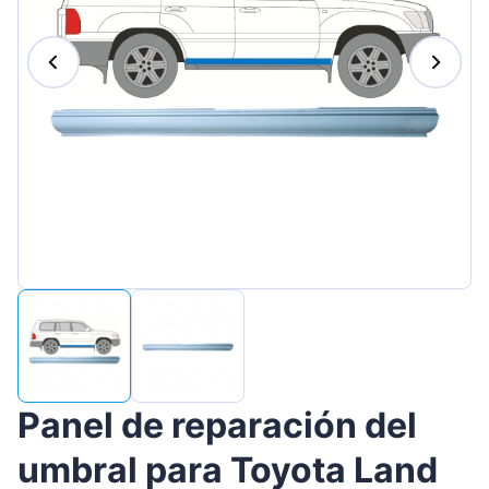
Magyar
Lietuvių
Hrvatski
Português
Slovenian
Latvian
Slovenčina
Panel de reparación del
umbral para Toyota Land