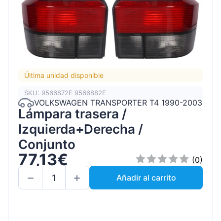
Última unidad disponible
SKU: 9566872E 9566882E
VOLKSWAGEN TRANSPORTER T4 1990-2003
Lámpara trasera /
Izquierda+Derecha /
Conjunto
77,13€
(0)
Añadir al carrito