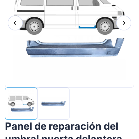
Magyar
Lietuvių
Hrvatski
Português
Slovenian
Latvian
Slovenčina
Panel de reparación del
umbral puerta delantera