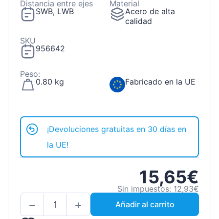
Distancia entre ejes
Material
SWB, LWB
Acero de alta
calidad
SKU
956642
Peso:
0.80 kg
Fabricado en la UE
¡Devoluciones gratuitas en 30 días en
la UE!
15,65€
Sin impuestos: 12,93€
Añadir al carrito