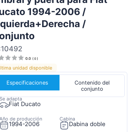
Magyar
ucato 1994-2006 /
Lietuvių
zquierda+Derecha /
Hrvatski
onjunto
Português
Slovenian
:10492
Latvian
0.0
(
0
)
Slovenčina
ltima unidad disponible
Especificaciones
Contenido del
conjunto
Se adapta
Fiat Ducato
Año de producción
Cabina
1994-2006
Dabina doble