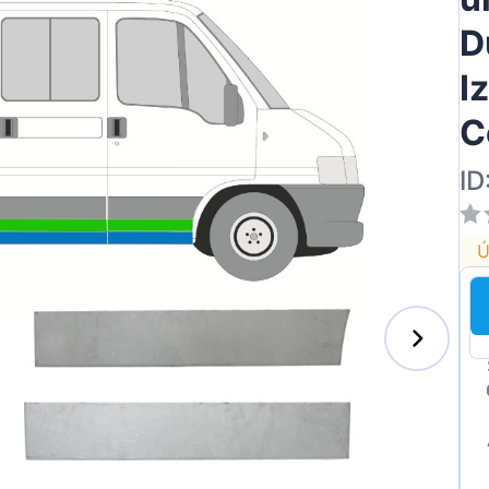
D
I
C
ID
Ú
s-Benz
xhall