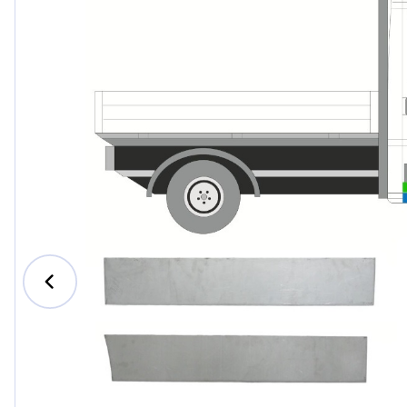
Ford
Honda
Hyundai
Iveco
Jeep
Kia
MAN
Mazda
Mercede
Nissan
Opel Vau