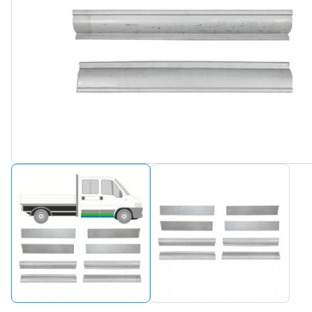
Peugeot
Renault
Seat
Skoda
Suzuki
Tesla
Toyota
Volkswa