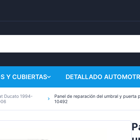
S Y CUBIERTAS
DETALLADO AUTOMOTR
at Ducato 1994-
Panel de reparación del umbral y puerta
¡Su cesta 
Productos químicos
006
10492
Sistema de pulido
P
Accesorios
u