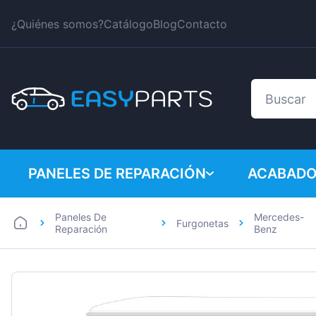
¿Quiénes somos?
Catálogo
Blog
Contacto
PANELES DE REPARACIÓN
ACABADO
Paneles De
Mercedes-
Furgonetas
Coches
BMW
Reparación
Benz
Furgonetas
Citroen
Dacia
Fiat