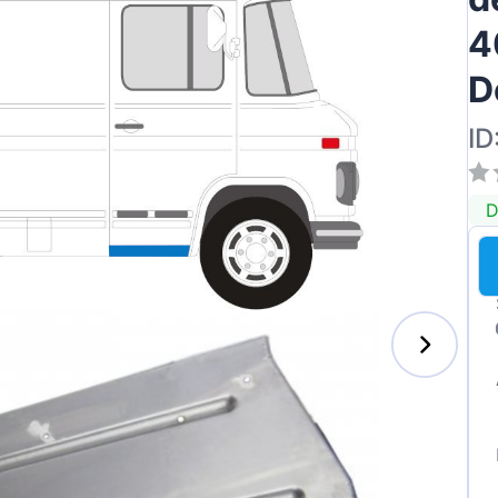
4
D
ID
D
s-Benz
xhall