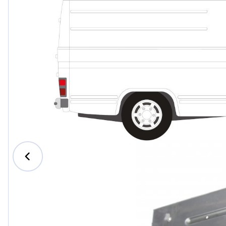
Ford
Honda
Hyundai
Iveco
Jeep
Kia
MAN
Mazda
Mercede
Nissan
Opel Vau