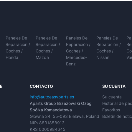
Paneles De
Paneles De
Paneles De
Paneles De
Pa
Reparación /
Reparación /
Reparación /
Reparación /
Re
Coches /
Coches /
Coches /
Coches /
Co
Honda
Mazda
Mercedes-
Nissan
Va
Benz
TE
CONTACTO
SU CUENTA
info@autoeasyparts.es
Su cuenta
Aparts Group Brzezowski Ożóg
Historial de pe
Spółka Komandytowa
Favoritos
Główna 34, 55-093 Bielawa, Poland
Boletín de notic
NIP: 8831858913
KRS 0000984645