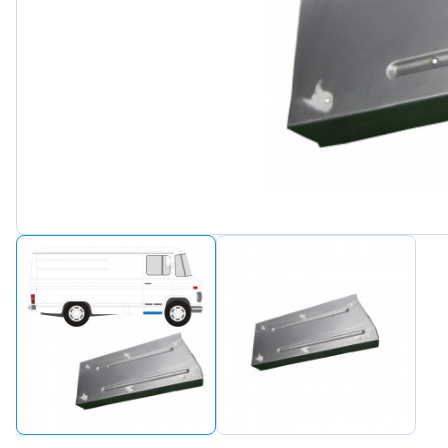
Peugeot
Renault
Seat
Skoda
Suzuki
Tesla
Toyota
Volkswa