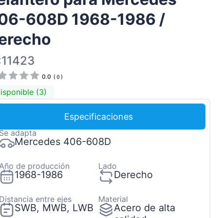
Magyar
06-608D 1968-1986 /
Lietuvių
erecho
Hrvatski
Português
:11423
Slovenian
0.0
(
0
)
Latvian
isponible (3)
Slovenčina
Especificaciones
Se adapta
Mercedes 406-608D
Año de producción
Lado
1968-1986
Derecho
Distancia entre ejes
Material
SWB, MWB, LWB
Acero de alta