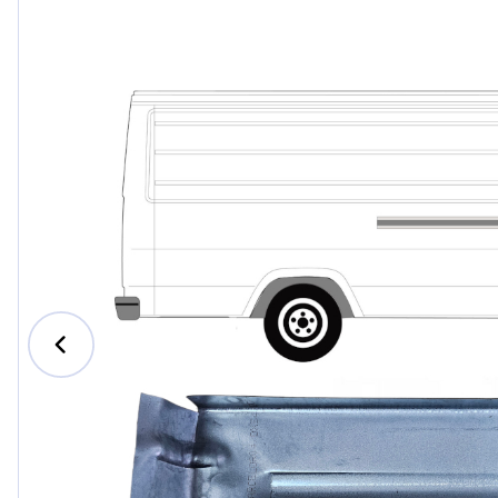
Ford
Honda
Hyundai
Iveco
Jeep
Kia
MAN
Mazda
Mercede
Nissan
Opel Vau