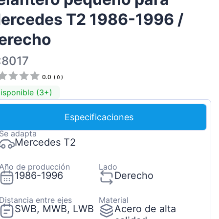
Magyar
ercedes T2 1986-1996 /
Lietuvių
erecho
Hrvatski
Português
:8017
Slovenian
0.0
(
0
)
Latvian
isponible (3+)
Slovenčina
Especificaciones
Se adapta
Mercedes T2
Año de producción
Lado
1986-1996
Derecho
Distancia entre ejes
Material
SWB, MWB, LWB
Acero de alta