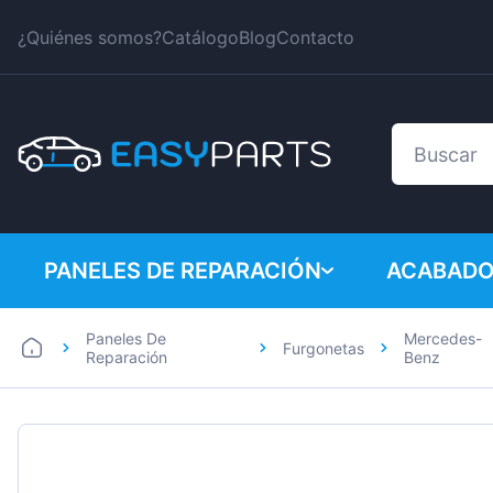
¿Quiénes somos?
Catálogo
Blog
Contacto
PANELES DE REPARACIÓN
ACABADO
Paneles De
Mercedes-
Furgonetas
Coches
BMW
Reparación
Benz
Furgonetas
Citroen
Dacia
Fiat