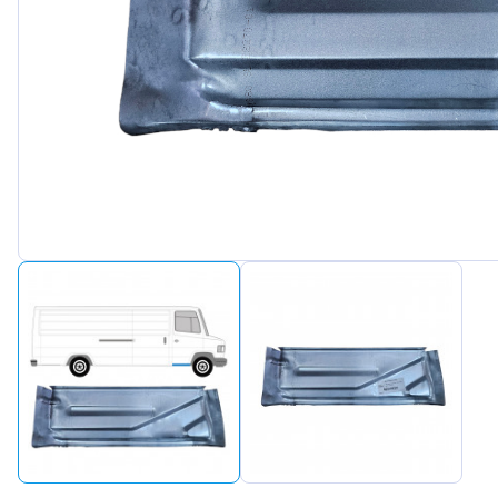
Peugeot
Renault
Seat
Skoda
Suzuki
Tesla
Toyota
Volkswa