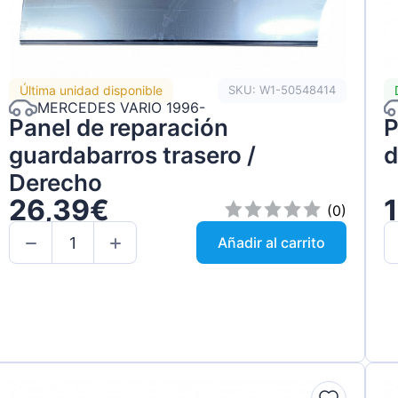
Última unidad disponible
SKU: W1-50548414
MERCEDES VARIO 1996-
Panel de reparación
P
guardabarros trasero /
d
Derecho
26,39€
(0)
Añadir al carrito