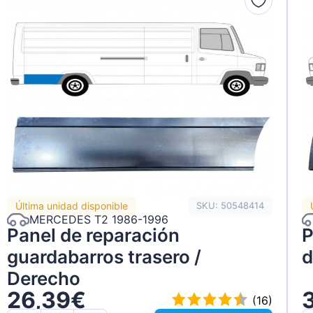
Última unidad disponible
SKU: 50548414
MERCEDES T2 1986-1996
Panel de reparación
P
guardabarros trasero /
d
Derecho
26,39€
(16)