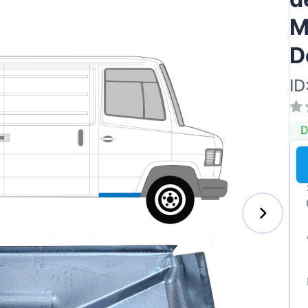
M
D
ID
D
s-Benz
xhall