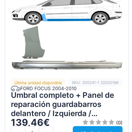
Última unidad disponible
SKU: 320241-1 3202018K
FORD FOCUS 2004-2010
Umbral completo + Panel de
reparación guardabarros
delantero / Izquierda /
139,46€
Conjunto
(0)