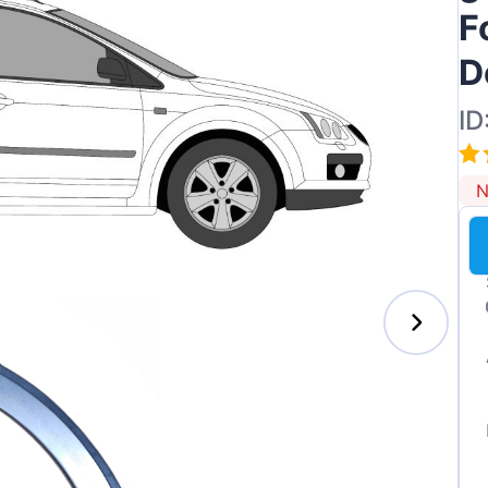
F
D
ID
N
s-Benz
xhall