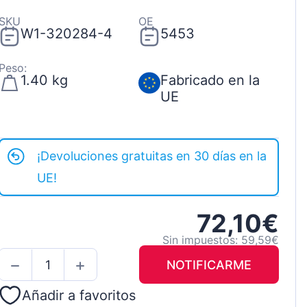
SKU
OE
W1-320284-4
5453
Peso:
1.40 kg
Fabricado en la
UE
¡Devoluciones gratuitas en 30 días en la
UE!
72,10€
Sin impuestos: 59,59€
NOTIFICARME
Añadir a favoritos