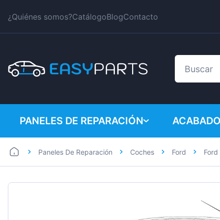
¿Quiénes somos?
Catálogo
Blog
Contacto
PANELES DE REPARACIÓN
ACABADO
Paneles De Reparación
Coches
Ford
Ford
Coches
BMW
Furgonetas
Citroen
Dacia
Fiat