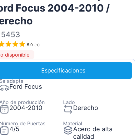
ord Focus 2004-2010 /
Magyar
Lietuvių
erecho
Hrvatski
:5453
Português
5.0
(
1
)
Slovenian
o disponible
Latvian
Slovenčina
Especificaciones
Se adapta
Ford Focus
Año de producción
Lado
2004-2010
Derecho
Número de Puertas
Material
4/5
Acero de alta
calidad