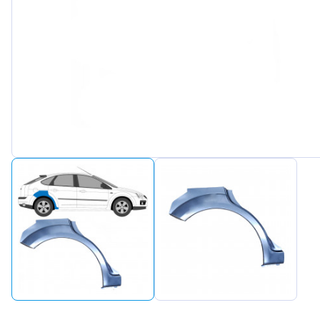
Peugeot
Renault
Seat
Skoda
Suzuki
Tesla
Toyota
Volkswa