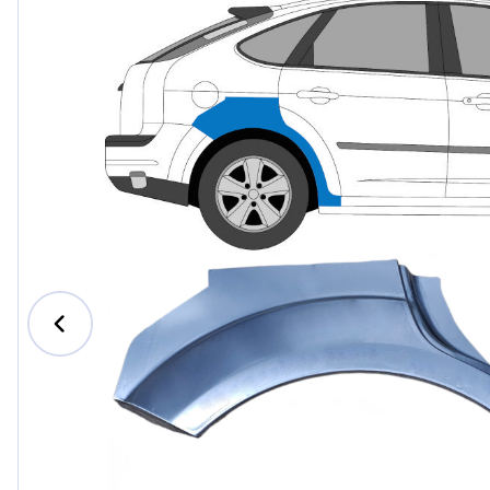
Ford
Honda
Hyundai
Iveco
Jeep
Kia
MAN
Mazda
Mercede
Nissan
Opel Vau