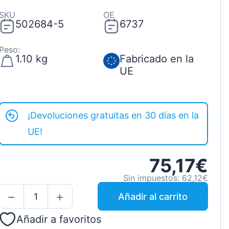
SKU
OE
502684-5
6737
Peso:
1.10 kg
Fabricado en la
UE
¡Devoluciones gratuitas en 30 días en la
UE!
75,17€
Sin impuestos: 62,12€
Añadir al carrito
Añadir a favoritos