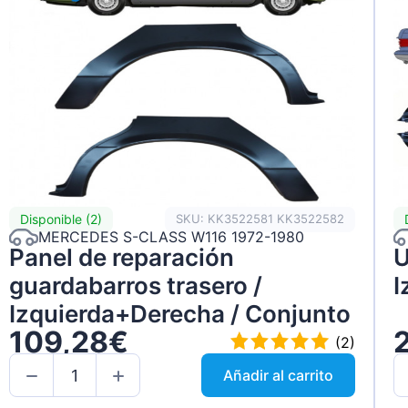
Disponible (2)
SKU: KK3522581 KK3522582
MERCEDES S-CLASS W116 1972-1980
Panel de reparación
U
guardabarros trasero /
I
Izquierda+Derecha / Conjunto
109,28€
(2)
Añadir al carrito