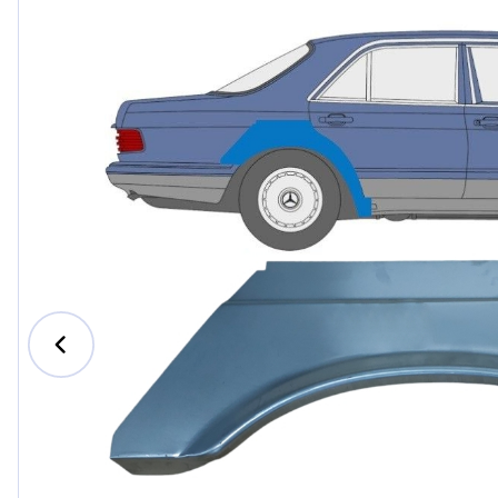
Ford
Honda
Hyundai
Iveco
Jeep
Kia
MAN
Mazda
Mercede
Nissan
Opel Vau