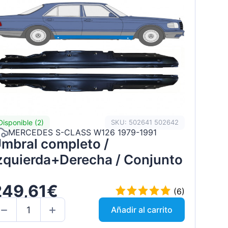
Disponible (2)
SKU: 502641 502642
MERCEDES S-CLASS W126 1979-1991
mbral completo /
zquierda+Derecha / Conjunto
249,61€
(6)
Añadir al carrito