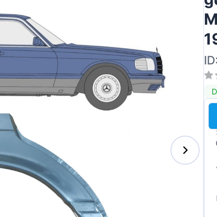
M
1
ID
D
s-Benz
xhall