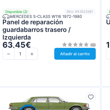
Disponible (2)
SKU: KK3522581
MERCEDES S-CLASS W116 1972-1980
Panel de reparación
U
guardabarros trasero /
Izquierda
63,45€
(0)
Añadir al carrito