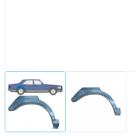
Peugeot
Renault
Seat
Skoda
Suzuki
Tesla
Toyota
Volkswa