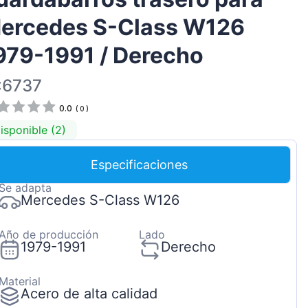
Magyar
ercedes S-Class W126
Lietuvių
979-1991 / Derecho
Hrvatski
Português
:6737
Slovenian
0.0
(
0
)
Latvian
isponible (2)
Slovenčina
Especificaciones
Se adapta
Mercedes S-Class W126
Año de producción
Lado
1979-1991
Derecho
Material
Acero de alta calidad