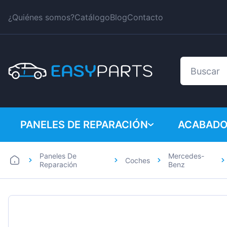
¿Quiénes somos?
Catálogo
Blog
Contacto
PANELES DE REPARACIÓN
ACABADO
Paneles De
Mercedes-
Coches
Coches
BMW
Reparación
Benz
Furgonetas
Citroen
Dacia
Fiat