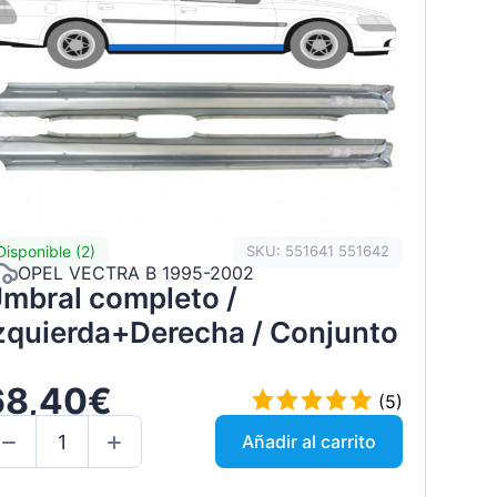
Disponible (2)
SKU: 551641 551642
OPEL VECTRA B 1995-2002
mbral completo /
zquierda+Derecha / Conjunto
68,40€
(5)
Añadir al carrito