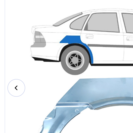
Ford
Honda
Hyundai
Iveco
Jeep
Kia
MAN
Mazda
Mercede
Nissan
Opel Vau