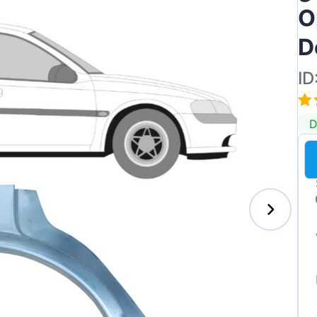
O
D
ID
D
s-Benz
xhall