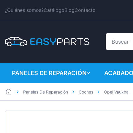
¿Quiénes somos?
Catálogo
Blog
Contacto
PANELES DE REPARACIÓN
ACABADO
Paneles De Reparación
Coches
Opel Vauxhall
Coches
BMW
Furgonetas
Citroen
Dacia
Fiat