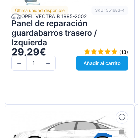
Última unidad disponible
SKU: 551683-4
OPEL VECTRA B 1995-2002
Panel de reparación
guardabarros trasero /
Izquierda
29,29€
(13)
Añadir al carrito