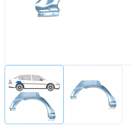
Peugeot
Renault
Seat
Skoda
Suzuki
Tesla
Toyota
Volkswa