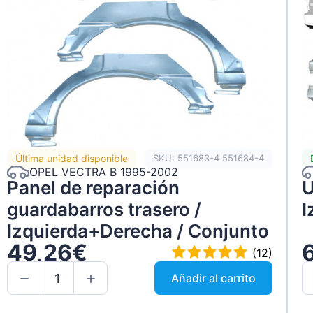
Última unidad disponible
SKU: 551683-4 551684-4
OPEL VECTRA B 1995-2002
Panel de reparación
U
guardabarros trasero /
I
Izquierda+Derecha / Conjunto
49,26€
(12)
Añadir al carrito