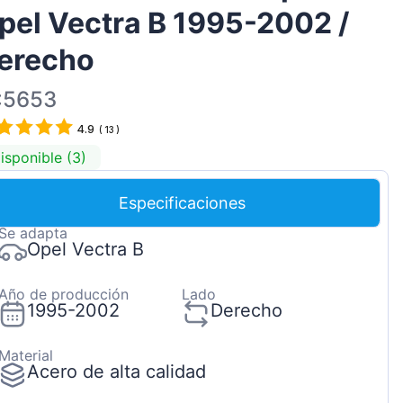
pel Vectra B 1995-2002 /
Magyar
Lietuvių
erecho
Hrvatski
:5653
Português
4.9
(
13
)
Slovenian
isponible (3)
Latvian
Slovenčina
Especificaciones
Se adapta
Opel Vectra B
Año de producción
Lado
1995-2002
Derecho
Material
Acero de alta calidad