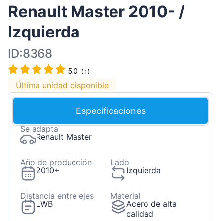
Renault Master 2010- /
Izquierda
ID:8368
5.0
(
1
)
Última unidad disponible
Especificaciones
Se adapta
Renault Master
Año de producción
Lado
2010+
Izquierda
Distancia entre ejes
Material
LWB
Acero de alta
calidad