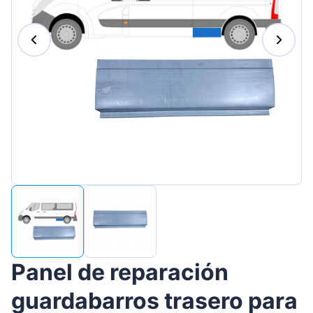
Magyar
Lietuvių
Hrvatski
Português
Slovenian
Latvian
Slovenčina
Panel de reparación
guardabarros trasero para