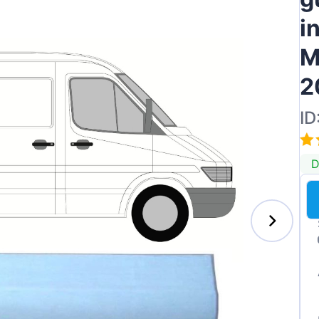
i
M
2
ID
D
s-Benz
xhall