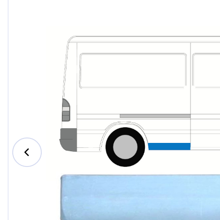
Ford
Honda
Hyundai
Iveco
Jeep
Kia
MAN
Mazda
Mercede
Nissan
Opel Vau