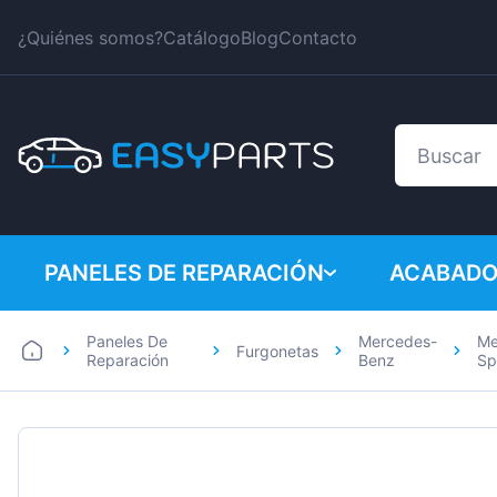
¿Quiénes somos?
Catálogo
Blog
Contacto
PANELES DE REPARACIÓN
ACABADO
Paneles De
Mercedes-
Me
Furgonetas
Coches
BMW
Reparación
Benz
Sp
Furgonetas
Citroen
Dacia
Fiat