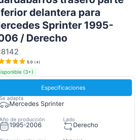
Magyar
nferior delantera para
Lietuvių
ercedes Sprinter 1995-
Hrvatski
006 / Derecho
Português
Slovenian
:8142
Latvian
5.0
(
4
)
Slovenčina
isponible (3+)
Especificaciones
Se adapta
Mercedes Sprinter
Año de producción
Lado
1995-2006
Derecho