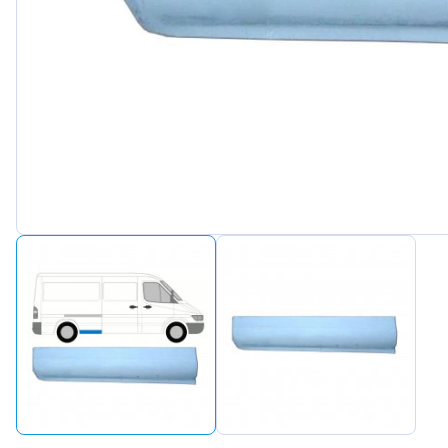
Peugeot
Renault
Seat
Skoda
Suzuki
Tesla
Toyota
Volkswa