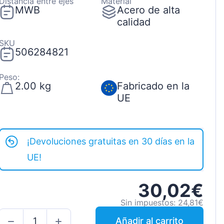
Distancia entre ejes
Material
MWB
Acero de alta
calidad
SKU
506284821
Peso:
2.00 kg
Fabricado en la
UE
¡Devoluciones gratuitas en 30 días en la
UE!
30,02€
Sin impuestos: 24,81€
Añadir al carrito