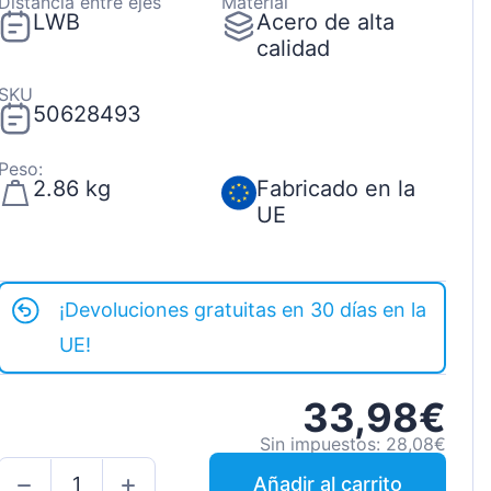
Distancia entre ejes
Material
LWB
Acero de alta
calidad
SKU
50628493
Peso:
2.86 kg
Fabricado en la
UE
¡Devoluciones gratuitas en 30 días en la
UE!
33,98€
Sin impuestos: 28,08€
Añadir al carrito