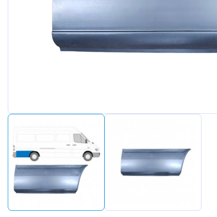
Peugeot
Renault
Seat
Skoda
Suzuki
Tesla
Toyota
Volkswa