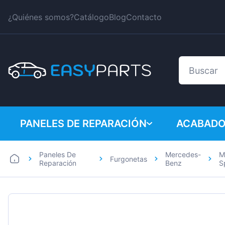
¿Quiénes somos?
Catálogo
Blog
Contacto
PANELES DE REPARACIÓN
ACABADO
Paneles De
Mercedes-
M
Furgonetas
Coches
BMW
Reparación
Benz
S
Furgonetas
Citroen
Dacia
Fiat