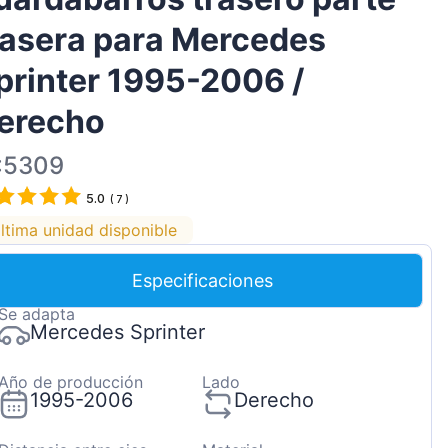
Magyar
rasera para Mercedes
Lietuvių
printer 1995-2006 /
Hrvatski
erecho
Português
Slovenian
:5309
Latvian
5.0
(
7
)
Slovenčina
ltima unidad disponible
Especificaciones
Se adapta
Mercedes Sprinter
Año de producción
Lado
1995-2006
Derecho