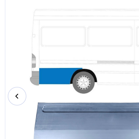
Ford
Honda
Hyundai
Iveco
Jeep
Kia
MAN
Mazda
Mercede
Nissan
Opel Vau