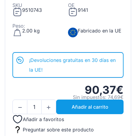
SKU
OE
9510743
9141
Peso:
2.00 kg
Fabricado en la UE
¡Devoluciones gratuitas en 30 días en
la UE!
90,37€
Sin impuestos: 74,69€
Añadir al carrito
Añadir a favoritos
Preguntar sobre este producto