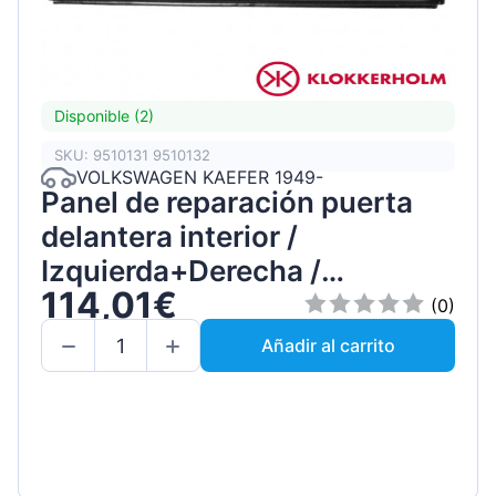
Disponible (2)
SKU: 9510131 9510132
VOLKSWAGEN KAEFER 1949-
Panel de reparación puerta
delantera interior /
Izquierda+Derecha /
114,01€
Conjunto
(0)
Añadir al carrito