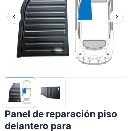
Magyar
Lietuvių
Hrvatski
Português
Slovenian
Latvian
Slovenčina
Panel de reparación piso
delantero para