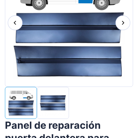
Magyar
Lietuvių
Hrvatski
Português
Slovenian
Latvian
Slovenčina
Panel de reparación
puerta delantera para