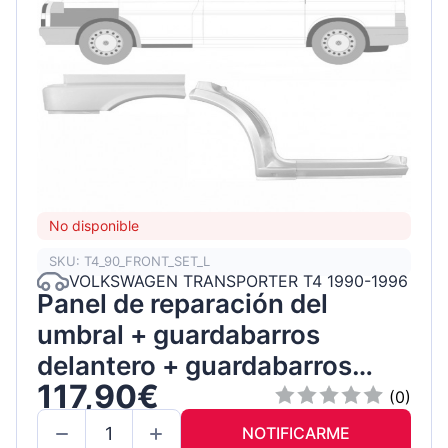
No disponible
SKU: T4_90_FRONT_SET_L
VOLKSWAGEN TRANSPORTER T4 1990-1996
Panel de reparación del
umbral + guardabarros
delantero + guardabarros
117,90€
trasero / Izquierda / Conjunto
(0)
NOTIFICARME