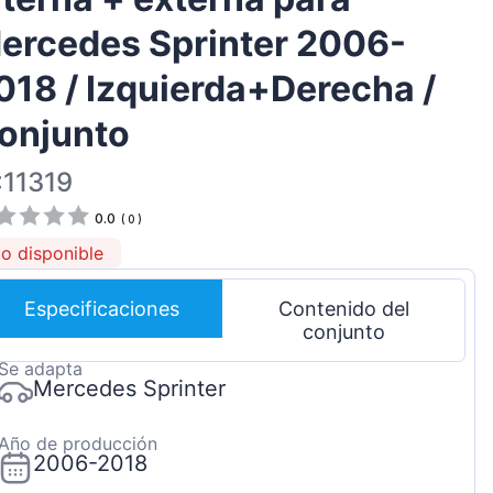
Magyar
ercedes Sprinter 2006-
Lietuvių
018 / Izquierda+Derecha /
Hrvatski
onjunto
Português
Slovenian
:11319
Latvian
0.0
(
0
)
Slovenčina
o disponible
Especificaciones
Contenido del
conjunto
Se adapta
Mercedes Sprinter
Año de producción
2006-2018