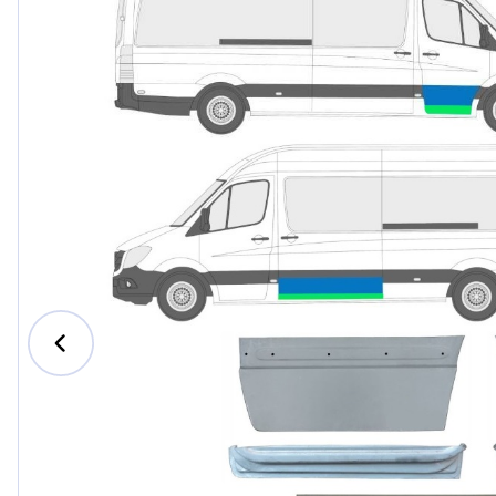
Ford
Honda
Hyundai
Iveco
Jeep
Kia
MAN
Mazda
Mercede
Nissan
Opel Vau