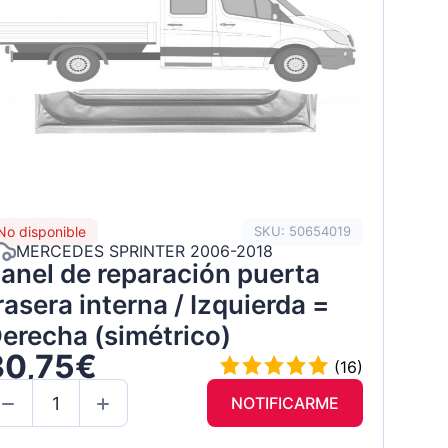
No disponible
SKU: 50654019
MERCEDES SPRINTER 2006-2018
anel de reparación puerta
rasera interna / Izquierda =
erecha (simétrico)
30,75€
(16)
NOTIFICARME