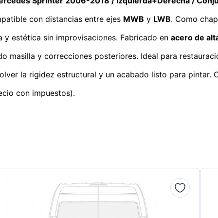
Mercedes Sprinter 2006-2018 / Izquierda+Derecha / Conj
patible con distancias entre ejes
MWB
y
LWB
. Como chapi
a y estética sin improvisaciones. Fabricado en
acero de alt
ando masilla y correcciones posteriores. Ideal para restaura
lver la rigidez estructural y un acabado listo para pintar.
ecio con impuestos).