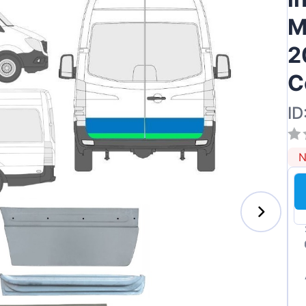
M
2
C
ID
N
s-Benz
xhall