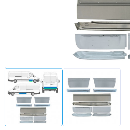
Peugeot
Renault
Seat
Skoda
Suzuki
Tesla
Toyota
Volkswa