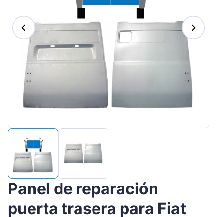
Magyar
Lietuvių
Hrvatski
Português
Slovenian
Latvian
Slovenčina
Panel de reparación
puerta trasera para Fiat