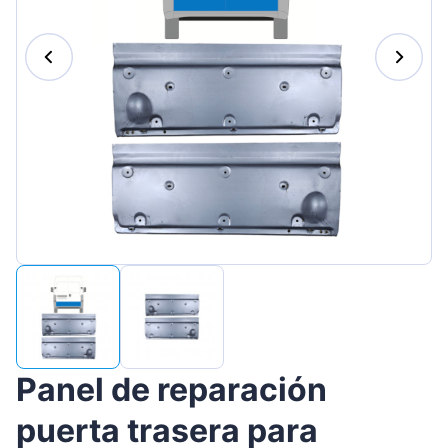
Magyar
Lietuvių
Hrvatski
Português
Slovenian
Latvian
Slovenčina
Panel de reparación
puerta trasera para