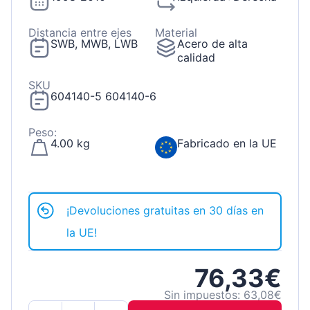
Distancia entre ejes
Material
SWB, MWB, LWB
Acero de alta
calidad
SKU
604140-5 604140-6
Peso:
4.00 kg
Fabricado en la UE
¡Devoluciones gratuitas en 30 días en
la UE!
76,33€
Sin impuestos: 63,08€