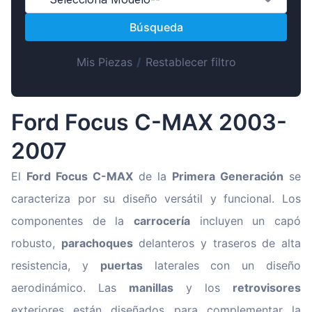
Magyar
Búsqueda
Lietuvių
Hrvatski
Mis Piezas
/
Restablecer filtro
Português
Slovenian
Ford Focus C-MAX 2003-
Latvian
2007
Slovenčina
El
Ford Focus C-MAX
de la
Primera Generación
se
caracteriza por su diseño versátil y funcional. Los
componentes de la
carrocería
incluyen un capó
robusto,
parachoques
delanteros y traseros de alta
resistencia, y
puertas
laterales con un diseño
aerodinámico. Las
manillas
y los
retrovisores
exteriores están diseñados para complementar la