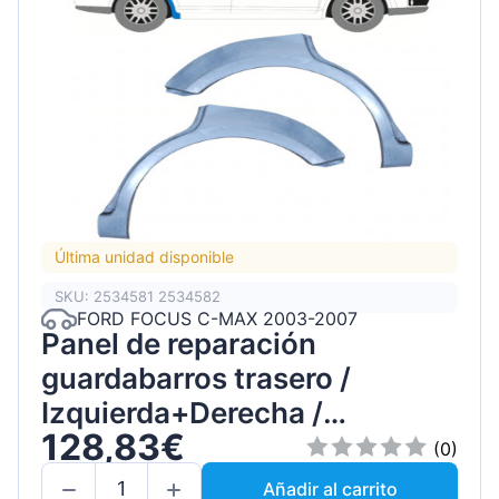
Última unidad disponible
SKU: 2534581 2534582
FORD FOCUS C-MAX 2003-2007
Panel de reparación
guardabarros trasero /
Izquierda+Derecha /
128,83€
Conjunto
(0)
Añadir al carrito