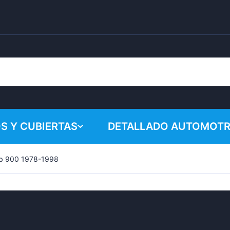
S Y CUBIERTAS
DETALLADO AUTOMOTR
b 900 1978-1998
¡Su cesta 
Productos químicos
Sistema de pulido
Accesorios