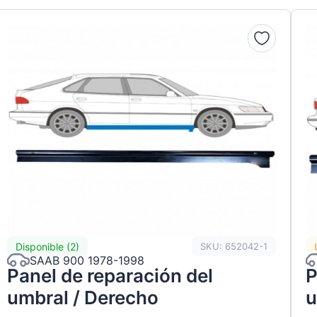
gen
Disponible (2)
SKU: 652042-1
SAAB 900 1978-1998
Panel de reparación del
P
umbral / Derecho
u