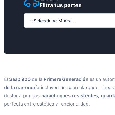
Filtra tus partes
Ford
Honda
--Seleccione Marca--
Hyundai
Iveco
Jeep
Kia
MAN
El
Saab 900
de la
Primera Generación
es un automó
Mazda
de la carrocería
incluyen un capó alargado, líneas 
Mercede
destaca por sus
parachoques resistentes
,
guard
Nissan
perfecta entre estética y funcionalidad.
Opel Vau