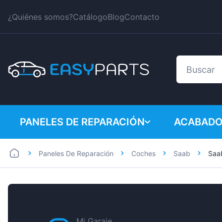
¿Quiénes somos?
Catálogo
Blog
Contacto
PANELES DE REPARACIÓN
ACABADO
Paneles De Reparación
Coches
Saab
Saa
Coches
BMW
Furgonetas
Citroen
Dacia
Fiat
Mi Garaje