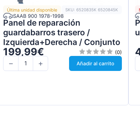
Última unidad disponible
SKU: 6520835K 6520845K
SAAB 900 1978-1998
Panel de reparación
P
guardabarros trasero /
u
Izquierda+Derecha / Conjunto
199,99€
(0)
Añadir al carrito