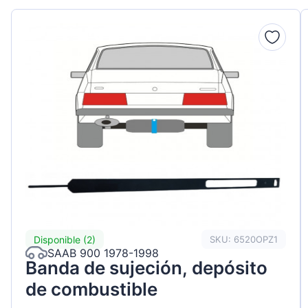
Peugeot
Renault
Seat
Skoda
Suzuki
Tesla
Toyota
Volkswa
Disponible (2)
SKU: 6520OPZ1
SAAB 900 1978-1998
Banda de sujeción, depósito
de combustible