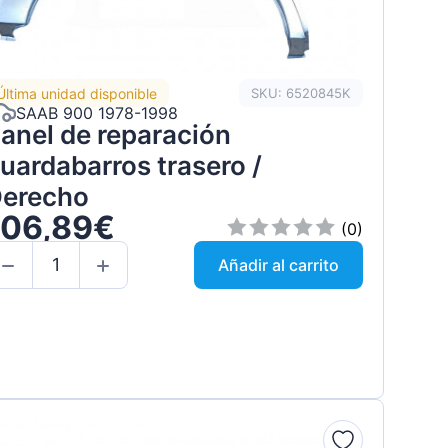
Última unidad disponible
SKU: 6520845K
SAAB 900 1978-1998
anel de reparación
uardabarros trasero /
erecho
106,89€
(0)
Añadir al carrito