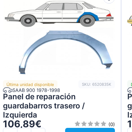
Última unidad disponible
SKU: 6520835K
SAAB 900 1978-1998
Panel de reparación
P
guardabarros trasero /
g
Izquierda
I
106,89€
(0)