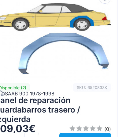
Disponible (2)
SKU: 6520833K
SAAB 900 1978-1998
anel de reparación
uardabarros trasero /
zquierda
109,03€
(0)