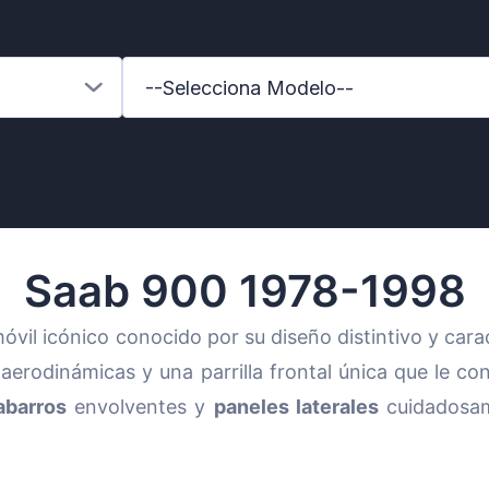
--Selecciona Modelo--
Saab 900 1978-1998
vil icónico conocido por su diseño distintivo y car
aerodinámicas y una parrilla frontal única que le c
s-Benz
abarros
envolventes y
paneles laterales
cuidadosam
xhall