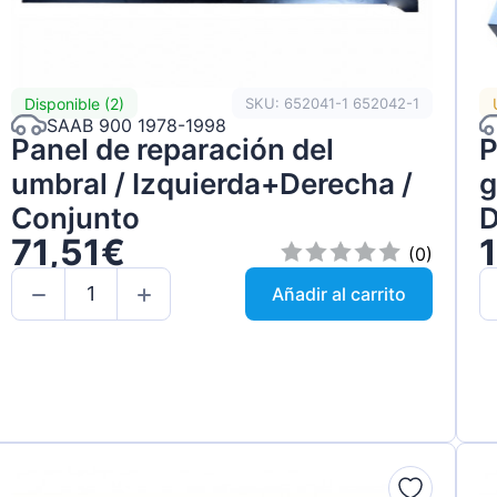
Disponible (2)
SKU: 652041-1 652042-1
SAAB 900 1978-1998
Panel de reparación del
P
umbral / Izquierda+Derecha /
g
Conjunto
D
71,51€
(0)
Añadir al carrito