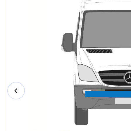
Ford
Honda
Hyundai
Iveco
Jeep
Kia
MAN
Mazda
Mercede
Nissan
Opel Vau