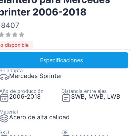
Magyar
printer 2006-2018
Lietuvių
:8407
Hrvatski
Português
0.0
(
0
)
o disponible
Slovenian
Latvian
Especificaciones
Slovenčina
Se adapta
Mercedes Sprinter
Año de producción
Distancia entre ejes
2006-2018
SWB, MWB, LWB
Material
Acero de alta calidad
SKU
OE