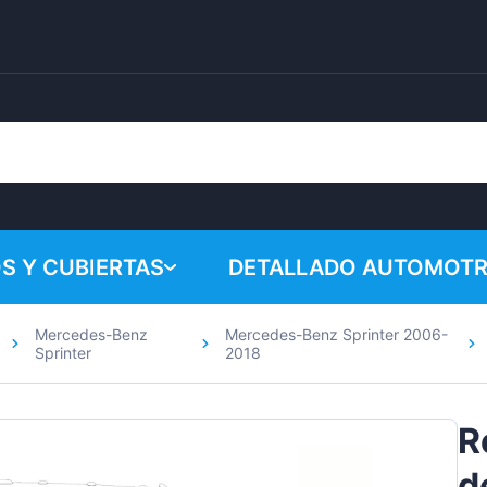
S Y CUBIERTAS
DETALLADO AUTOMOTR
Mercedes-Benz
Mercedes-Benz Sprinter 2006-
¡Su cesta 
Productos químicos
Sprinter
2018
Sistema de pulido
R
Accesorios
d