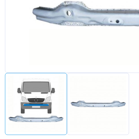
Peugeot
Renault
Seat
Skoda
Suzuki
Tesla
Toyota
Volkswa