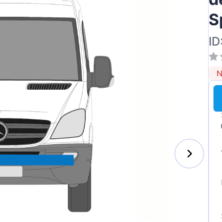
S
ID
N
s-Benz
xhall