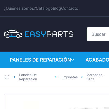
¿Quiénes somos?
Catálogo
Blog
Contacto
PANELES DE REPARACIÓN
ACABADO
Paneles De
Mercedes-
Furgonetas
Coches
BMW
Reparación
Benz
Furgonetas
Citroen
Dacia
Fiat