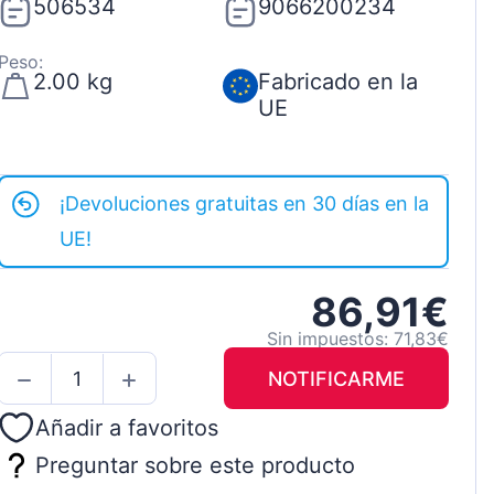
506534
9066200234
Peso:
2.00 kg
Fabricado en la
UE
¡Devoluciones gratuitas en 30 días en la
UE!
86,91€
Sin impuestos: 71,83€
NOTIFICARME
Añadir a favoritos
Preguntar sobre este producto