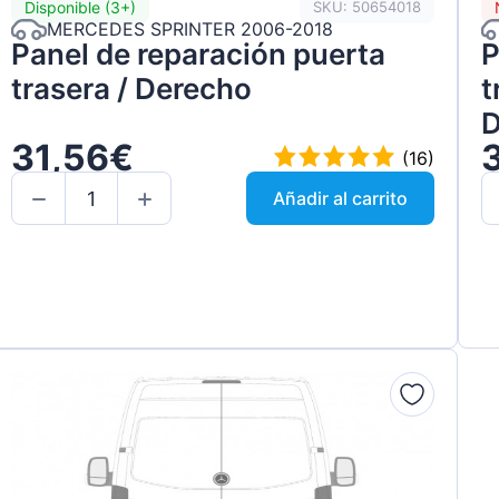
Disponible (3+)
SKU: 50654018
MERCEDES SPRINTER 2006-2018
Panel de reparación puerta
P
trasera / Derecho
t
D
31,56€
(16)
Añadir al carrito