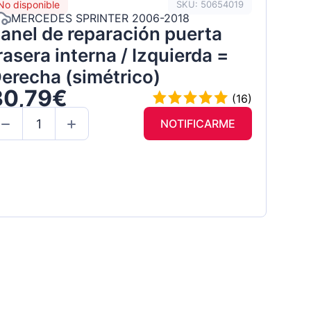
No disponible
SKU: 50654019
MERCEDES SPRINTER 2006-2018
anel de reparación puerta
rasera interna / Izquierda =
erecha (simétrico)
30,79€
(16)
NOTIFICARME