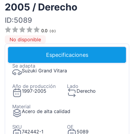
2005 / Derecho
ID:5089
0.0
(
0
)
No disponible
Especificaciones
Se adapta
Suzuki Grand Vitara
Año de producción
Lado
1997-2005
Derecho
Material
Acero de alta calidad
SKU
OE
742442-1
5089