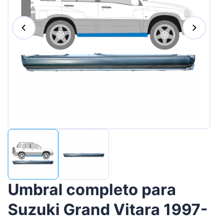
Magyar
Lietuvių
Hrvatski
Português
Slovenian
Latvian
Slovenčina
Umbral completo para
Suzuki Grand Vitara 1997-