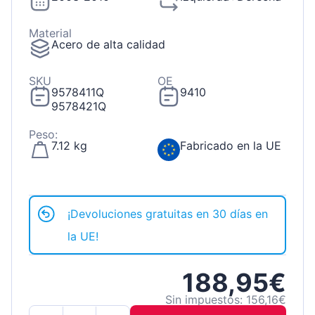
Material
Acero de alta calidad
SKU
OE
9578411Q
9410
9578421Q
Peso:
7.12 kg
Fabricado en la UE
¡Devoluciones gratuitas en 30 días en
la UE!
188,95€
Sin impuestos: 156,16€