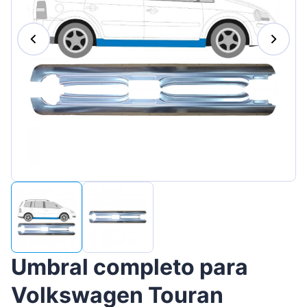
Magyar
Lietuvių
Hrvatski
Português
Slovenian
Latvian
Slovenčina
Umbral completo para
Volkswagen Touran