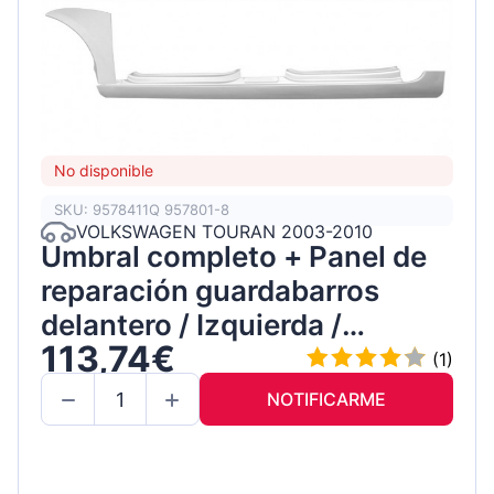
No disponible
SKU: 9578411Q 957801-8
VOLKSWAGEN TOURAN 2003-2010
Umbral completo + Panel de
reparación guardabarros
delantero / Izquierda /
113,74€
Conjunto
(1)
NOTIFICARME