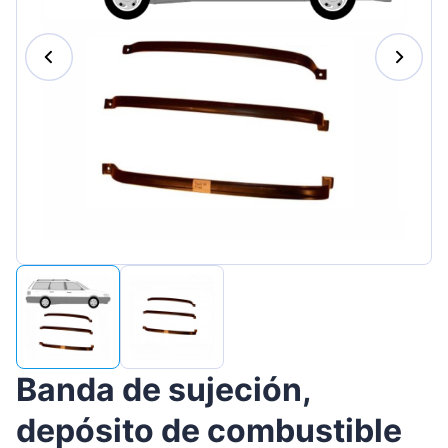
Magyar
Lietuvių
Hrvatski
Português
Slovenian
Latvian
Slovenčina
Banda de sujeción,
depósito de combustible