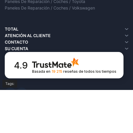
Paneles De Reparación / Coches / Toyota
Paneles De Reparación / Coches / Volkswagen
TOTAL
¿Quiénes somos?
ATENCIÓN AL CLIENTE
Entrega
Contacto
CONTACTO
Política de privacidad
Devoluciones
SU CUENTA
Términos y condiciones
SiteMap
Su cuenta
FAQ
Historial de pedidos
4.9
Favoritos
Basada en
19 215
reseñas
de todos los tiempos
Boletín de noticias
Tags:
© Copyright 2026,
All Rights Reserved by
autoeasyparts.es