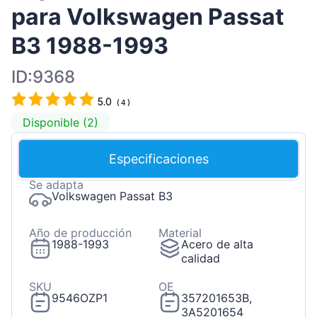
para Volkswagen Passat
B3 1988-1993
ID:9368
5.0
(
4
)
Disponible (2)
Especificaciones
Se adapta
Volkswagen Passat B3
Año de producción
Material
1988-1993
Acero de alta
calidad
SKU
OE
9546OZP1
357201653B,
3A5201654