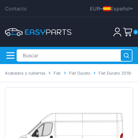
Contacto
EUR
Español
CZK
English
0
DKK
Nederlands
HUF
Deutsch
PLN
Polski
GBP
Čeština
RON
Acabados y cubiertas
Fiat
Fiat Ducato
Fiat Ducato 2018-
Dansk
SEK
Italiana
¡Su cesta está vacía!
USD
Français
Română
Svenska
Suomen