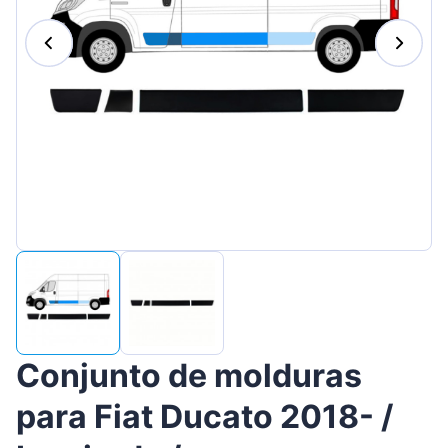
Magyar
Lietuvių
Hrvatski
Português
Slovenian
Latvian
Slovenčina
Conjunto de molduras
para Fiat Ducato 2018- /