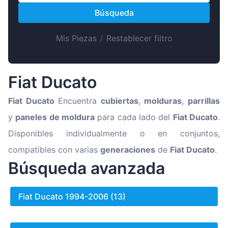
Magyar
Búsqueda
Lietuvių
Hrvatski
Mis Piezas
/
Restablecer filtro
Português
Slovenian
Fiat Ducato
Latvian
Fiat Ducato
Encuentra
cubiertas
,
molduras
,
parrillas
Slovenčina
y
paneles de moldura
para cada lado del
Fiat Ducato
.
Disponibles individualmente o en conjuntos,
compatibles con varias
generaciones
de
Fiat Ducato
.
Búsqueda avanzada
Fiat Ducato 1994-2006 (13)