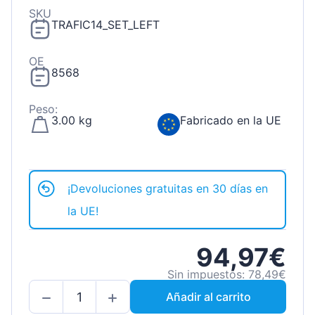
SKU
TRAFIC14_SET_LEFT
OE
8568
Peso:
3.00 kg
Fabricado en la UE
¡Devoluciones gratuitas en 30 días en
la UE!
94,97€
Sin impuestos: 78,49€
Añadir al carrito