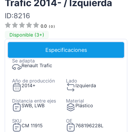
Trafic 2014- / Izquierda
ID:8216
0.0
(
0
)
Disponible (3+)
Especificaciones
Se adapta
Renault Trafic
Año de producción
Lado
2014+
Izquierda
Distancia entre ejes
Material
SWB, LWB
Plástico
SKU
OE
CM 11915
768196228L