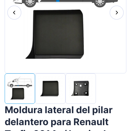
Magyar
Lietuvių
Hrvatski
Português
Slovenian
Latvian
Slovenčina
Moldura lateral del pilar
delantero para Renault