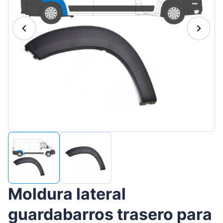
Magyar
Lietuvių
Hrvatski
Português
Slovenian
Latvian
Slovenčina
Moldura lateral
guardabarros trasero para