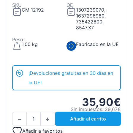
SKU
OE
CM 12192
1307239070,
1637296980,
735422800,
8547.X7
Peso:
1.00 kg
Fabricado en la UE
¡Devoluciones gratuitas en 30 días en
la UE!
35,90€
Sin impuestos: 29,67€
Añadir al carrito
Añadir a favoritos