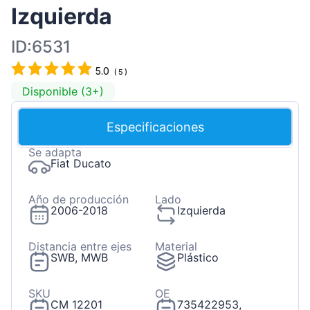
Izquierda
ID:6531
5.0
(
5
)
Disponible (3+)
Especificaciones
Se adapta
Fiat Ducato
Año de producción
Lado
2006-2018
Izquierda
Distancia entre ejes
Material
SWB, MWB
Plástico
SKU
OE
CM 12201
735422953,