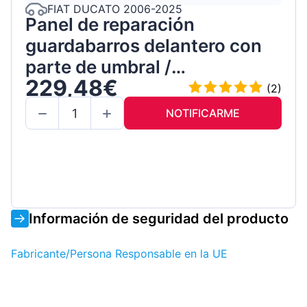
FIAT DUCATO 2006-2025
Panel de reparación
guardabarros delantero con
parte de umbral /
229,48€
Izquierda+Derecha /
(2)
Conjunto
NOTIFICARME
Información de seguridad del producto
Fabricante/Persona Responsable en la UE