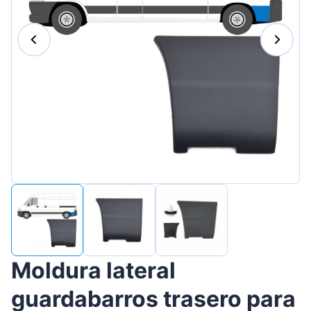
Magyar
Lietuvių
Hrvatski
Português
Slovenian
Latvian
Slovenčina
Moldura lateral
guardabarros trasero para