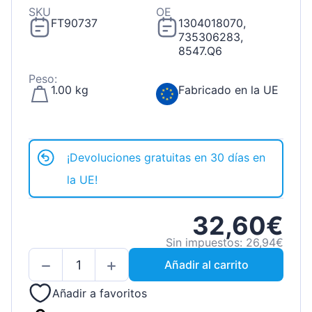
SKU
OE
FT90737
1304018070,
735306283,
8547.Q6
Peso:
1.00 kg
Fabricado en la UE
¡Devoluciones gratuitas en 30 días en
la UE!
32,60€
Sin impuestos: 26,94€
Añadir al carrito
Añadir a favoritos