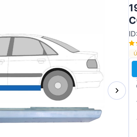
1
C
ID
Ú
s-Benz
xhall