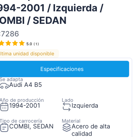
994-2001 / Izquierda /
Magyar
Lietuvių
OMBI / SEDAN
Hrvatski
:7286
Português
5.0
(
1
)
Slovenian
ltima unidad disponible
Latvian
Slovenčina
Especificaciones
Se adapta
Audi A4 B5
Año de producción
Lado
1994-2001
Izquierda
Tipo de carrocería
Material
COMBI, SEDAN
Acero de alta
calidad