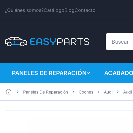
¿Quiénes somos?
Catálogo
Blog
Contacto
PANELES DE REPARACIÓN
ACABADO
Paneles De Reparación
Coches
Audi
Audi
Coches
BMW
Furgonetas
Citroen
Dacia
Fiat