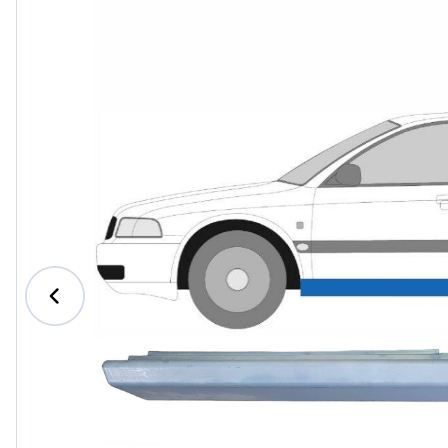
Ford
Honda
Hyundai
Iveco
Jeep
Kia
MAN
Mazda
Mercede
Nissan
Opel Vau