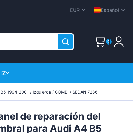
EUR
Español
CZK
English
DKK
Nederlands
0
HUF
Deutsch
PLN
Polski
Correo electrónico
GBP
Čeština
IZ
RON
Dansk
SEK
Contraseña
(?)
Italiana
4 B5 1994-2001 / Izquierda / COMBI / SEDAN 7286
está vacía!
USD
Français
Română
anel de reparación del
Svenska
mbral para Audi A4 B5
Suomen
Regístrate ahora