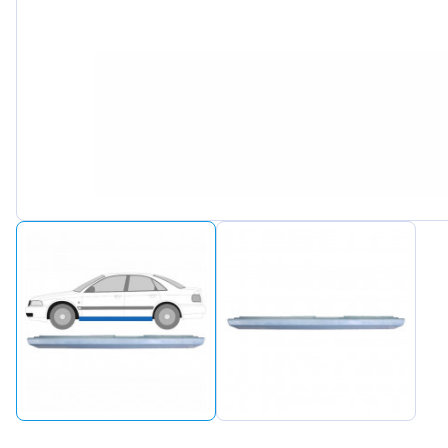
Peugeot
Renault
Seat
Skoda
Suzuki
Tesla
Toyota
Volkswa